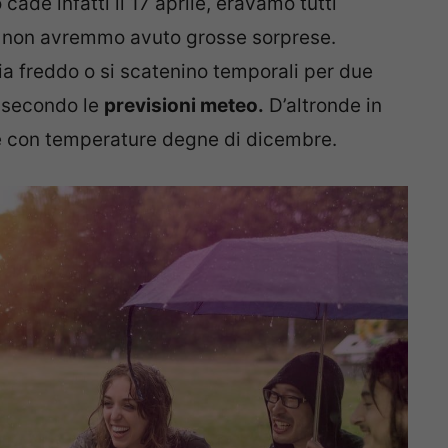
cade infatti il 17 aprile, eravamo tutti
o non avremmo avuto grosse sorprese.
ccia freddo o si scatenino temporali per due
e secondo le
previsioni meteo.
D’altronde in
ile con temperature degne di dicembre.