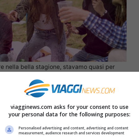
re nella bella stagione, stavamo quasi per
i e piumoni che abbiamo dovuto fare marcia
presa ci siamo ritrovati con temperature
ve in montagna.
viagginews.com asks for your consent to use
your personal data for the following purposes:
orsi a prenotarsi una
settimana bianca ad
qua dal sapore natalizio? Come sarà il tempo
Personalised advertising and content, advertising and content
measurement, audience research and services development