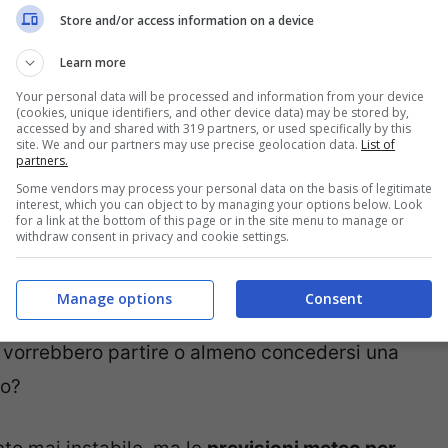
e sarà il meteo di Pasqua e Pasquetta 2022
?
Store and/or access information on a device
022: la sorpresa che ci aspetta
Learn more
Your personal data will be processed and information from your device
(cookies, unique identifiers, and other device data) may be stored by,
ma. Ma non si sa mai quando arrivi. Già
accessed by and shared with 319 partners, or used specifically by this
site. We and our partners may use precise geolocation data.
List of
no frequenti anche dopo il suo inizio e poi per
partners.
uanto mai variabile. Dunque non dovremmo
Some vendors may process your personal data on the basis of legitimate
interest, which you can object to by managing your options below. Look
trema variabilità.
for a link at the bottom of this page or in the site menu to manage or
withdraw consent in privacy and cookie settings.
o la primavera è ormai entrata da quasi un
Manage options
Consent
. Soprattutto se a
metà aprile è Pasqua
. In
a vorrebbero partire o almeno concedersi una
lo?