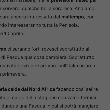
to mai instabile, ma le
previsioni meteo per
iservarci qualche bella sorpresa. Andiamo
ia sarà ancora interessata dal
maltempo
, con
do interesseranno tutta la Penisola.
 10 aprile.
lme
ci saranno forti rovesci soprattutto al
a di Pasqua qualcosa cambierà. Soprattutto
estività dovrebbe arrivare sull’Italia un’area
n primavera.
ria calda dal Nord Africa
facendo così salire
a di caldo della stagione con valori termici
rà dunque una Pasqua in cui si potrà mangiare