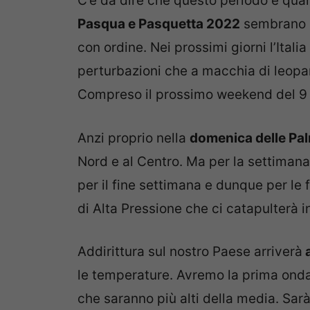
C’è da dire che questo periodo è quan
Pasqua e Pasquetta 2022
sembrano r
con ordine. Nei prossimi giorni l’Ital
perturbazioni che a macchia di leopar
Compreso il prossimo weekend del 9 e
Anzi proprio nella
domenica delle Pa
Nord e al Centro. Ma per la settiman
per il fine settimana e dunque per le f
di Alta Pressione che ci catapulterà i
Addirittura sul nostro Paese arriverà
a
le temperature. Avremo la prima ondat
che saranno più alti della media. Sa