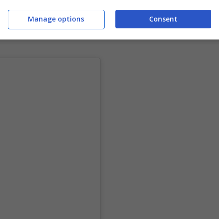
 andrà in pari solo nel 2027 nonostante il
sime personalità influenti sia della politica
Manage options
Consent