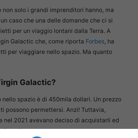
 non solo i grandi imprenditori hanno, ma
 un caso che una delle domande che ci si
etti per un viaggio lontani dalla Terra. A
gin Galactic che, come riporta
Forbes
, ha
etti per viaggiare nello spazio. Ma quanto
irgin Galactic?
o nello spazio è di 450mila dollari. Un prezzo
i possono permettersi. Anzi! Tuttavia,
e nel 2021 avevano deciso di acquistarli ed
a lista d’attesa.