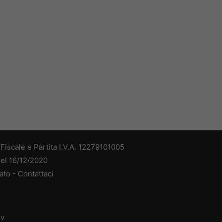
iscale e Partita I.V.A. 12279101005
del 16/12/2020
ato -
Contattaci
dv