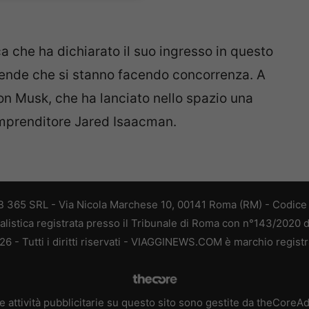
ca che ha dichiarato il suo ingresso in questo
ziende che si stanno facendo concorrenza. A
n Musk, che ha lanciato nello spazio una
’imprenditore Jared Isaacman.
 365 SRL - Via Nicola Marchese 10, 00141 Roma (RM) - Codice F
alistica registrata presso il Tribunale di Roma con n°143/2020 
 - Tutti i diritti riservati - VIAGGINEWS.COM è marchio registr
e attività pubblicitarie su questo sito sono gestite da theCoreA