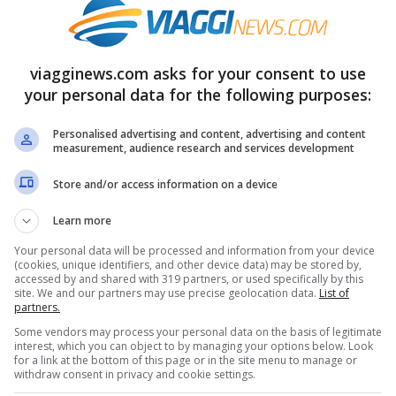
viagginews.com asks for your consent to use
la Virgin Galactic? Pare che il viaggi duri
your personal data for the following purposes:
ine 2022. L’aeroporto, se così possiamo
Personalised advertising and content, advertising and content
serto del New Mexico e si tratta dello
measurement, audience research and services development
erò occorrono alcuni giorni di
Store and/or access information on a device
un classico volo come quelli a cui siamo
Learn more
Your personal data will be processed and information from your device
(cookies, unique identifiers, and other device data) may be stored by,
accessed by and shared with 319 partners, or used specifically by this
 le altre realtà concorrenti
site. We and our partners may use precise geolocation data.
List of
partners.
Some vendors may process your personal data on the basis of legitimate
iato la vendita dei biglietti le sue azioni
interest, which you can object to by managing your options below. Look
for a link at the bottom of this page or in the site menu to manage or
lle, ma non abbastanza da rassicurare gli
withdraw consent in privacy and cookie settings.