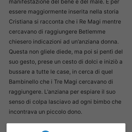
manifestazione del bene e del male. E per
essere maggiormente inserita nella storia
Cristiana si racconta che i Re Magi mentre
cercavano di raggiungere Betlemme
chiesero indicazioni ad un’anziana donna.
Questa non gliele diede, ma poi si pentì del
suo gesto, prese un cesto di dolci e iniziò a
bussare a tutte le case, in cerca di quel
Bambinello che i Tre Magi cercavano di
raggiungere. L’anziana per espiare il suo
senso di colpa lasciavo ad ogni bimbo che
incontrava un piccolo dono.
La Befana è quindi un’immagine positiva.