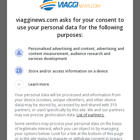
Essere una Befana significa essere colei
che propizia una primavera rigogliosa, una
viagginews.com asks for your consent to
use your personal data for the following
rinascita.
purposes:
Dove festeggiare la Befana
Personalised advertising and content, advertising and
content measurement, audience research and
services development
2022
Store and/or access information on a device
La Befana è una tradizione
Learn more
particolarmente sentita in Italia, assente
Your personal data will be processed and information from
invece totalmente in alcune parti del
your device (cookies, unique identifiers, and other device
data) may be stored by, accessed by and shared with 319
partners, or used specifically by this site. We and our partners
mondo. Nel nostro Paese sono così molto
may use precise geolocation data.
List of partners.
numerose le manifestazioni che celebrano
Some vendors may process your personal data on the basis
of legitimate interest, which you can object to by managing
questa vecchina che solitamente vediamo
your options below. Look for a link at the bottom of this page
or in the site menu to manage or withdraw consent in privacy