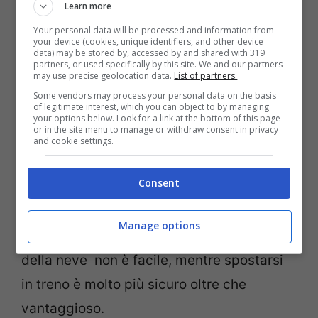
Dove si possono comprare?
Learn more
Your personal data will be processed and information from
Si tratta di pacchetti acquistabili solo on-
your device (cookies, unique identifiers, and other device
data) may be stored by, accessed by and shared with 319
partners, or used specifically by this site. We and our partners
line ed è necessario conoscere la data di
may use precise geolocation data.
List of partners.
partenza ufficiale prima di prenotare.
Some vendors may process your personal data on the basis
of legitimate interest, which you can object to by managing
Superate queste piccole inezie tecniche e
your options below. Look for a link at the bottom of this page
or in the site menu to manage or withdraw consent in privacy
burocratiche, avrete in mano il vostro
and cookie settings.
pacchetto all-inclusive per godervi la neve
Consent
nei principali comprensori sciistici
lombardi. Un vantaggio non da poco,
Manage options
soprattutto perché guidare in presenza
della neve non è facile, mentre spostarsi
in treno è molto più sicuro oltre che
vantaggioso.