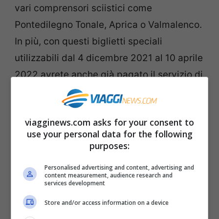
vari comprensori sciistici come
Pontedilegno Tonale, Aprica o Valmalenco.
In più, con questi biglietti speciali
utilizzabili dal 4 dicembre 2021 al 10 aprile
2022 avrete anche già pagato il servizio di
bus navetta per gli impianti e lo skipass!
Non dimenticate però che, per usufruire
viagginews.com asks for your consent to
del servizio bus-navetta, è fondamentale
use your personal data for the following
prenotare 24 ore prima contattando il
purposes:
numero di telefono che vi verrà fornito in
Personalised advertising and content, advertising and
sede di prenotazione, direttamente sul
content measurement, audience research and
services development
biglietto.
Store and/or access information on a device