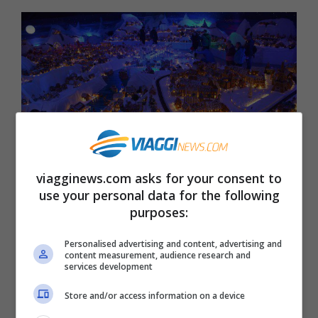
viagginews.com asks for your consent to
Gingerbread Town, Pepperkakebyen a Bergen
use your personal data for the following
(visitbergen.com)
purposes:
Tutti gli anni, in vista del Natale, i
bambini
Personalised advertising and content, advertising and
content measurement, audience research and
delle scuole elementari e d’infanzia
services development
contribuiscono a creare un pezzetto in
Store and/or access information on a device
miniatura della città di Bergen, facendo