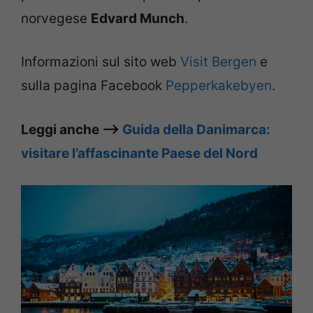
norvegese
Edvard Munch
.
Informazioni sul sito web
Visit Bergen
e
sulla pagina Facebook
Pepperkakebyen
.
Leggi anche –>
Guida della Danimarca:
visitare l’affascinante Paese del Nord