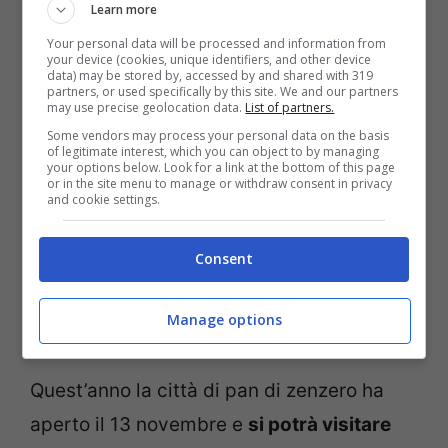
Learn more
crescere la città di pan di zenzero.
Your personal data will be processed and information from
Arrivano anche donazioni dall’estero, da
your device (cookies, unique identifiers, and other device
data) may be stored by, accessed by and shared with 319
partners, or used specifically by this site. We and our partners
Germania, Lettonia, Regno Unito, e anche
may use precise geolocation data.
List of partners.
da altre città della stessa Norvegia.
Some vendors may process your personal data on the basis
of legitimate interest, which you can object to by managing
your options below. Look for a link at the bottom of this page
or in the site menu to manage or withdraw consent in privacy
Così Pepperkakebyen si arricchisce ogni
and cookie settings.
anno di nuovi edifici, casette, palazzi,
chiese, torri, castelli e personaggi. Tutti
Consent
rigorosamente realizzati con il pan di
Manage options
zenzero.
Quest’anno la città di pan di zenzero ha
aperto il 13 novembre e
si potrà visitare