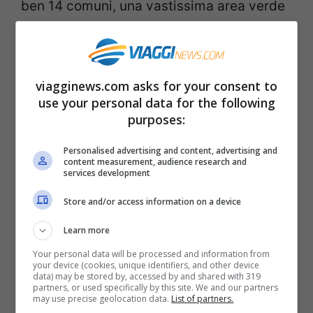
ben 14 comuni, una vastissima area verde
piena di tradizioni agricole, cose
folkloristiche da scoprire e cibo
buonissimo.
viagginews.com asks for your consent to
use your personal data for the following
purposes:
Valle delle Ferriere di Amalfi
Personalised advertising and content, advertising and
Uno dei luoghi più incantevoli della
content measurement, audience research and
services development
Campania è sicuramente la
Costiera
Store and/or access information on a device
Amalfitana
e qui, oltre al fantastico mare,
c’è una riserva naturale chiamata
Valle
Learn more
delle Ferriere
dove ammirare il fenomeno
Your personal data will be processed and information from
your device (cookies, unique identifiers, and other device
data) may be stored by, accessed by and shared with 319
del foliage.
partners, or used specifically by this site. We and our partners
may use precise geolocation data.
List of partners.