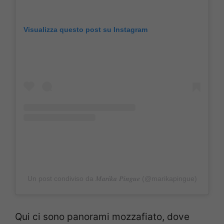
Visualizza questo post su Instagram
Un post condiviso da 𝑴𝒂𝒓𝒊𝒌𝒂 𝑷𝒊𝒏𝒈𝒖𝒆 (@marikapingue)
Qui ci sono panorami mozzafiato, dove