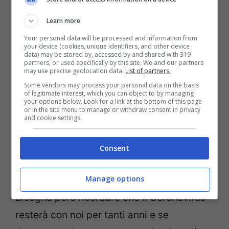
difficili, con questo ritorno alla normalità
Learn more
rimandato spesso proprio per cercare di
Your personal data will be processed and information from
your device (cookies, unique identifiers, and other device
ridurre ogni possibilità di “ricaduta” e ora
data) may be stored by, accessed by and shared with 319
partners, or used specifically by this site. We and our partners
addio alle quarantene, ai locali chiusi, al
may use precise geolocation data.
List of partners.
distanziamento sociale. Chiaramente resta
Some vendors may process your personal data on the basis
of legitimate interest, which you can object to by managing
l’obbligo di isolamento e tracciamento dei
your options below. Look for a link at the bottom of this page
or in the site menu to manage or withdraw consent in privacy
and cookie settings.
contatti in caso di positività al
Coronavirus.
Consent
I casi a cui prestare attenzione
Manage options
Bisogna però ricordare che il Coronavirus
resterà con noi per tanti anni e se