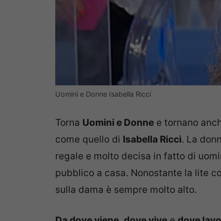
Uomini e Donne Isabella Ricci
Torna
Uomini e Donne
e tornano anch
come quello di
Isabella Ricci
. La don
regale e molto decisa in fatto di uomi
pubblico a casa. Nonostante la lite c
sulla dama è sempre molto alto.
Da dove viene
,
dove vive
e
dove lav