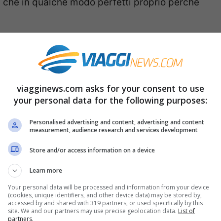
ma che in qualche modo perfetti proprio perché
o di 15 anni
el mistero. A Uomini e Donne Isabella Ricci ha
viagginews.com asks for your consent to use
toria d’amore, con un
matrimonio
durato ben
your personal data for the following purposes:
 e il
divorzio
è arrivato quando aveva 45
Personalised advertising and content, advertising and content
o il compagno giusto e quindi ha deciso di
measurement, audience research and services development
ilippi.
Store and/or access information on a device
Learn more
mini e Donne?
Your personal data will be processed and information from your device
(cookies, unique identifiers, and other device data) may be stored by,
 Uomini e Donne, ha lasciato Roma e vive a
accessed by and shared with 319 partners, or used specifically by this
site. We and our partners may use precise geolocation data.
List of
o vita ad una azienda che si occupa di cibo,
partners.