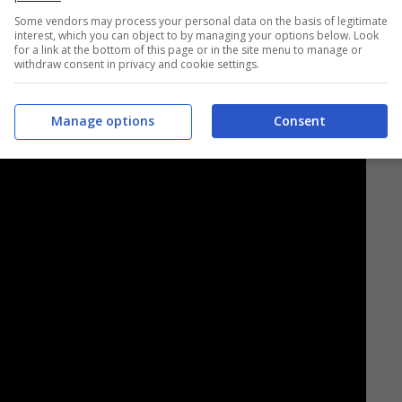
Some vendors may process your personal data on the basis of legitimate
denominata
Pet Village
.
interest, which you can object to by managing your options below. Look
for a link at the bottom of this page or in the site menu to manage or
withdraw consent in privacy and cookie settings.
Manage options
Consent