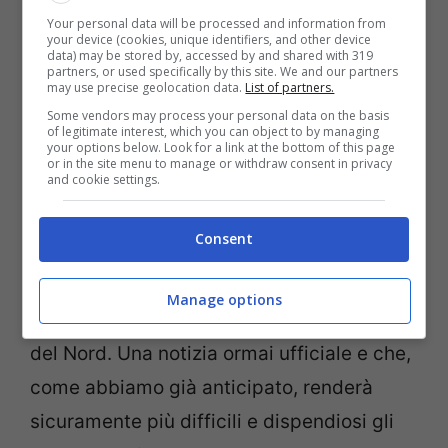
Your personal data will be processed and information from
incentivi per il post covid ad aiutare le
your device (cookies, unique identifiers, and other device
data) may be stored by, accessed by and shared with 319
compagnie aeree a ripartire.
partners, or used specifically by this site. We and our partners
may use precise geolocation data.
List of partners.
Some vendors may process your personal data on the basis
Le speranze per il futuro:
of legitimate interest, which you can object to by managing
your options below. Look for a link at the bottom of this page
arriverà un’altra compagnia low
or in the site menu to manage or withdraw consent in privacy
and cookie settings.
cost?
Consent
Tutti gli aerei della compagnia inglese
saranno quindi riassegnati in altre parti del
Manage options
Regno Unito e non serviranno più Irlanda
del Nord. Una notizia ormai ufficiale e che,
come abbiamo già anticipato, renderà
sicuramente più difficili e dispendiosi gli