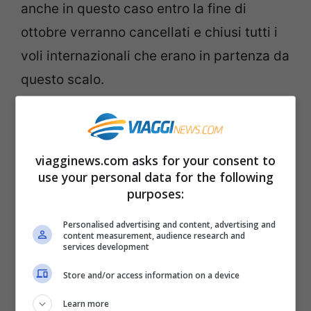
anche in questo caso entro la fine di
ottobre verranno cancellati e chiusi tutti i
voli internazionali che erano in partenza da
questo scalo.
Perchè Ryanair abbandona
l’Irlanda del Nord?
viagginews.com asks for your consent to
use your personal data for the following
La
decisione
che ha portato a chiudere la
purposes:
presenza di Ryanair in Irlanda del Nord
Personalised advertising and content, advertising and
sembra che sia legata ad un rifiuto da
content measurement, audience research and
services development
parte del Governo in merito alla richiesta
Store and/or access information on a device
di riduzione del dazio dei passeggeri e
Learn more
soprattutto sulla mancata presenza di