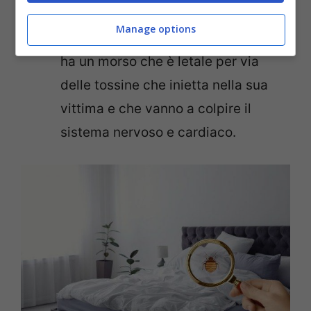
come se fossero due occhiali.
Manage options
Questo serpente è molto velenoso e
ha un morso che è letale per via
delle tossine che inietta nella sua
vittima e che vanno a colpire il
sistema nervoso e cardiaco.