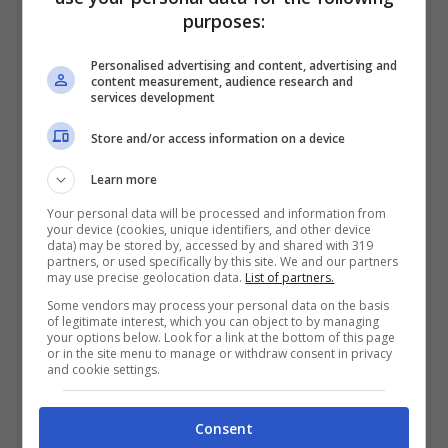
purposes:
quelli selvaggi se affetti da rabbia
sono estremamente pericolosi.
Personalised advertising and content, advertising and
content measurement, audience research and
Come riporta Focus infatti nei Paesi
services development
più poveri un cane con la rabbia può
Store and/or access information on a device
mordere e visto che in quei luoghi
Learn more
l’antidoto praticamente non esiste
Your personal data will be processed and information from
ogni anno muoiono in questo modo
your device (cookies, unique identifiers, and other device
data) may be stored by, accessed by and shared with 319
partners, or used specifically by this site. We and our partners
circa 25mila persone.
may use precise geolocation data.
List of partners.
Saliamo nella classifica di
Some vendors may process your personal data on the basis
of legitimate interest, which you can object to by managing
pericolosità mortale e al
secondo
your options below. Look for a link at the bottom of this page
or in the site menu to manage or withdraw consent in privacy
posto
troviamo il c
obra indiano
o
and cookie settings.
cobra dagli occhiali per via delle
Consent
macchie che ha proprio sulla testa