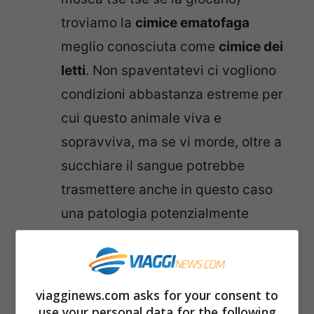
troviamo la
cimice ematofaga
meglio conosciuta come
cimice dei
letti
. Non spaventatevi ci vogliono
condizioni abbastanza estreme per
cui questo animale viva e
sopravviva, ma se vi morde, oltre a
succhiare il sangue potrebbe
trasmettere anche in questo caso
una patologia potenzialmente
mortale che va a colpire il cuore.
Al
terzo
posto degli animali più letali
del mondo troviamo il
cane
. Sia
viagginews.com asks for your consent to
chiaro. Non i cani domestici, ma
use your personal data for the following