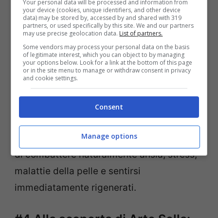
Your personal data will be processed and information from
Terme di Levico e Vetriolo
your device (cookies, unique identifiers, and other device
data) may be stored by, accessed by and shared with 319
partners, or used specifically by this site. We and our partners
may use precise geolocation data.
List of partners.
In Valsugana troviamo anche le famose
Some vendors may process your personal data on the basis
Terme di Levico e Vetriolo, dove ci si
of legitimate interest, which you can object to by managing
your options below. Look for a link at the bottom of this page
or in the site menu to manage or withdraw consent in privacy
possono concedere dei momenti di puro
and cookie settings.
benessere.
L’Acqua Forte, che sgorga
dalle montagne del Lagorai
, è ricca di
Consent
minerali come ferro, rame e solfati che la
Manage options
rendono davvero preziosa. Permette infatti
di combattere naturalmente ansia, stress,
malattie della pelle e sentirsi
immediatamente rigenerati.