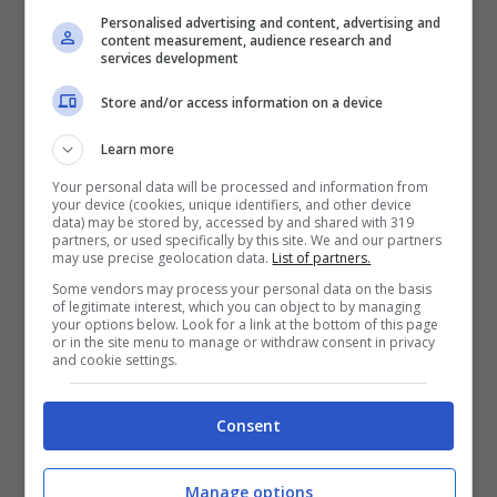
Da qui partono gli autobus che portano a
Personalised advertising and content, advertising and
content measurement, audience research and
Capri, a Marina Piccola e ad Anacapri.
services development
Store and/or access information on a device
A Marina Grande si trova anche la
spiaggia
Learn more
più grande dell’isola di Capri,
si chiama
Your personal data will be processed and information from
spiaggia pubblica di Marina Grande: si
your device (cookies, unique identifiers, and other device
data) may be stored by, accessed by and shared with 319
trova poco distante dal molo, ha una bella
partners, or used specifically by this site. We and our partners
may use precise geolocation data.
List of partners.
e spaziosa spiaggia, stabilimenti balneari
Some vendors may process your personal data on the basis
of legitimate interest, which you can object to by managing
ed è una delle preferite delle famiglie con
your options below. Look for a link at the bottom of this page
or in the site menu to manage or withdraw consent in privacy
bambini.
and cookie settings.
Sulla spiaggia di Marina Grande si trovano
Consent
due stabilimenti, Le Ondine e Lo Smeraldo
,
Manage options