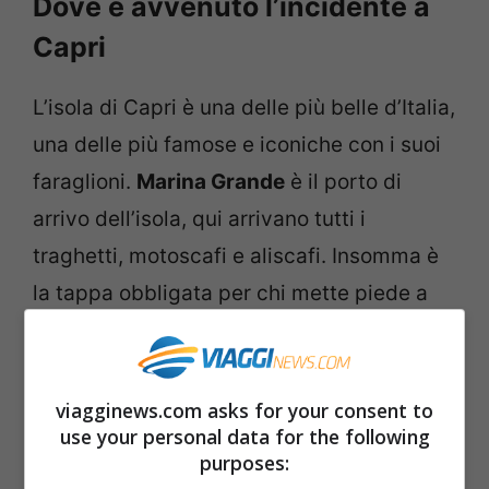
Dove è avvenuto l’incidente a
Capri
L’isola di Capri è una delle più belle d’Italia,
una delle più famose e iconiche con i suoi
faraglioni.
Marina Grande
è il porto di
arrivo dell’isola, qui arrivano tutti i
traghetti, motoscafi e aliscafi. Insomma è
la tappa obbligata per chi mette piede a
Capri.
A Marina Grande si trova la stazione della
viagginews.com asks for your consent to
funicolare e il
capolinea di tutti i bus di
use your personal data for the following
purposes:
linea
che partono per le varie destinazioni.