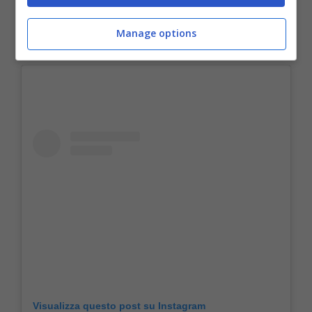
fiamma storica di Chandler), Reese
Witherspoon e Malala Yousafzai.
Manage options
Visualizza questo post su Instagram