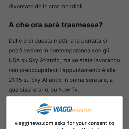
diventate delle star mondiali.
A che ora sarà trasmessa?
Dalle 9 di questa mattina la puntata si
potrà vedere in contemporanea con gli
USA su Sky Atlantic, ma se state lavorando
non preoccupatevi: l’appuntamento è alle
21:15 su Sky Atlantic in prima serata e, a
qualsiasi orario, su Now Tv.
Gli ospiti della reunion di
Friends
viagginews.com asks for your consent to