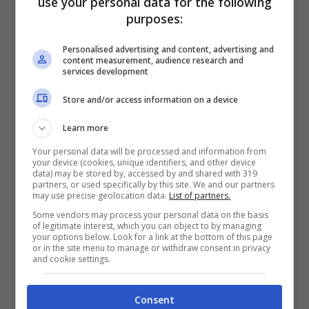
use your personal data for the following
Intanto per prepararci al meglio
purposes:
alla
Friends: The Reunion
vediamo alcuni
Personalised advertising and content, advertising and
dei nomi più interessanti che saliranno sul
content measurement, audience research and
services development
palco di questo show come
ospiti
. Tanto
Store and/or access information on a device
per iniziare avremo David Beckham, Justin
Learn more
Bieber, BTS, James Corden, Cindy
Your personal data will be processed and information from
Crawford, Cara Delevingne, Lady Gaga,
your device (cookies, unique identifiers, and other device
data) may be stored by, accessed by and shared with 319
Elliott Gould, Kit Harington, Larry Hankin,
partners, or used specifically by this site. We and our partners
may use precise geolocation data.
List of partners.
Mindy Kaling, Thomas Lennon, Christina
Some vendors may process your personal data on the basis
Pickles, Tom Selleck (che ricordiamo ha
of legitimate interest, which you can object to by managing
your options below. Look for a link at the bottom of this page
interpretato Richard, l’ex fidanzato storico
or in the site menu to manage or withdraw consent in privacy
and cookie settings.
di Monica), James Michael Tyler, Maggie
Wheeler (che interpretava Janice, la
Consent