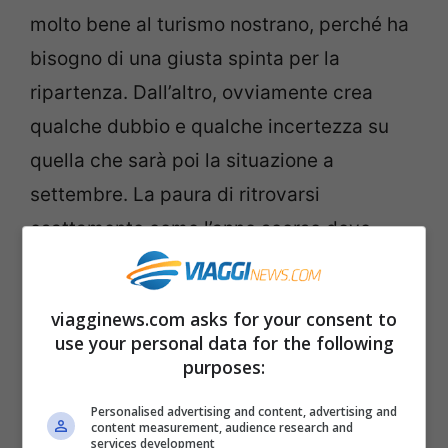
molto bene al turismo nostrano, perché ha
bisogno di una giusta spinta per la
ripartenza. Dall’altro, ovviamente crea
qualche dubbio e qualche incertezza su
quella che sarà poi la situazione a
settembre. La paura di ritrovarsi
esattamente come l’anno scorso dove,
dopo un’estate di relax, senza troppi
pensieri, abbiamo visto nuovamente i
viagginews.com asks for your consent to
contagi salire è dietro l’angolo.
use your personal data for the following
purposes:
Il Boom delle prenotazioni
Personalised advertising and content, advertising and
“domestiche”
content measurement, audience research and
services development