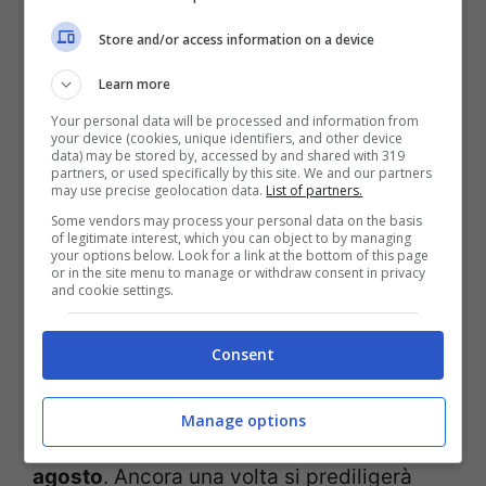
Il panorama comunque delle intenzioni
Store and/or access information on a device
degli italiani non è ancora omogeneo, ha
Learn more
dichiarato l’associazione, e non si può non
Your personal data will be processed and information from
your device (cookies, unique identifiers, and other device
tenere conto del fatto che l’Italia sta
data) may be stored by, accessed by and shared with 319
partners, or used specifically by this site. We and our partners
comunque perdendo quote di mercato per
may use precise geolocation data.
List of partners.
Some vendors may process your personal data on the basis
quanto riguarda gli
abbonamenti
of legitimate interest, which you can object to by managing
your options below. Look for a link at the bottom of this page
stagionali
che di solito arrivano
or in the site menu to manage or withdraw consent in privacy
and cookie settings.
dall’
estero
.
Consent
Tuttavia il settore che sembra essere in
netta risalita è quello delle
prenotazioni
Manage options
domestiche
proprio per i mesi di
luglio
ed
agosto
. Ancora una volta si prediligerà