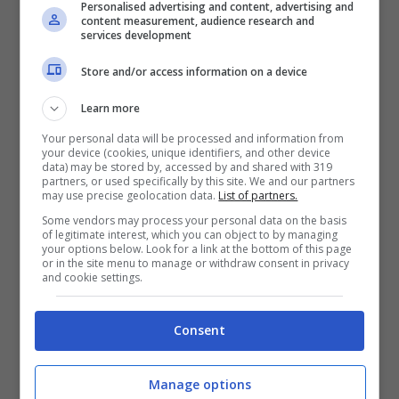
Personalised advertising and content, advertising and
piatti sono tutti legati alla tradizione, ma
content measurement, audience research and
services development
con un tocco molto raffinato e a tratti
Store and/or access information on a device
innovativo. Il suo ristorante si trova in Via
Po 14 a Castelvetro Piacentino (PC). Ma
Learn more
non solo, ha anche creato
Gustincanto,
Your personal data will be processed and information from
your device (cookies, unique identifiers, and other device
descritto su Instagram come “Il nuovo
data) may be stored by, accessed by and shared with 319
partners, or used specifically by this site. We and our partners
Centro del Gusto: Ristorante, Cooking
may use precise geolocation data.
List of partners.
Some vendors may process your personal data on the basis
Academy, Bar Food&Drink, Spazio Take
of legitimate interest, which you can object to by managing
your options below. Look for a link at the bottom of this page
Away e Kitchen Store”.
or in the site menu to manage or withdraw consent in privacy
and cookie settings.
Consent
Manage options