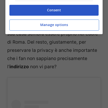
Ecco allora che per rispondere alla
Consent
domanda su
dove vive Anna Tatangelo
,
Manage options
non abbiamo notizie precise se non che la
sua casa sembra essere proprio nel cuore
di Roma. Del resto, giustamente, per
preservare la privacy è anche importante
che i fan non sappiano precisamente
l’
indirizzo
non vi pare?