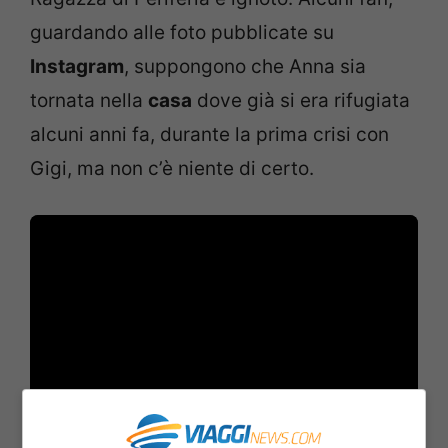
guardando alle foto pubblicate su
Instagram
, suppongono che Anna sia
tornata nella
casa
dove già si era rifugiata
alcuni anni fa, durante la prima crisi con
Gigi, ma non c’è niente di certo.