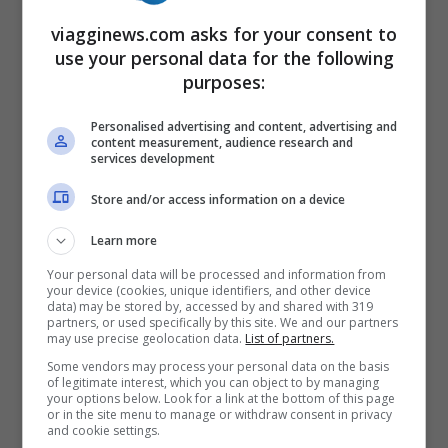
viagginews.com asks for your consent to
Anna tatangelo, guapo – il
use your personal data for the following
purposes:
singolo con geolier
Personalised advertising and content, advertising and
content measurement, audience research and
services development
Probabilmente la Tatangelo è rimasta a
Store and/or access information on a device
Roma
sia per lavoro, sia per permettere
Learn more
all’ex marito di vedere con continuità il
Your personal data will be processed and information from
figlio Andrea
. Entrambi infatti hanno
your device (cookies, unique identifiers, and other device
data) may be stored by, accessed by and shared with 319
spesso ribadito come la felicità del piccolo
partners, or used specifically by this site. We and our partners
may use precise geolocation data.
List of partners.
fosse fondamentale. E da bravi genitori
Some vendors may process your personal data on the basis
of legitimate interest, which you can object to by managing
infatti cercano di mantenere lontani dai
your options below. Look for a link at the bottom of this page
or in the site menu to manage or withdraw consent in privacy
riflettori problemi e scontri di ogni tipo.
and cookie settings.