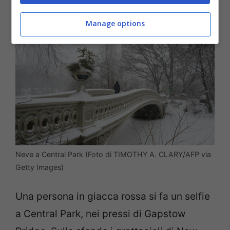
Manage options
Neve a Central Park (Foto di TIMOTHY A. CLARY/AFP via
Getty Images)
Una persona in giacca rossa si fa un selfie
a Central Park, nei pressi di Gapstow