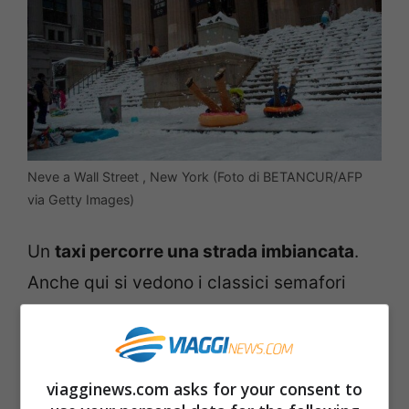
Neve a Wall Street , New York (Foto di BETANCUR/AFP
via Getty Images)
Un
taxi percorre una strada imbiancata
.
Anche qui si vedono i classici semafori
della città.
Leggi anche –>
Meteo, Milano si sveglia
viagginews.com asks for your consent to
sotto la neve | FOTO