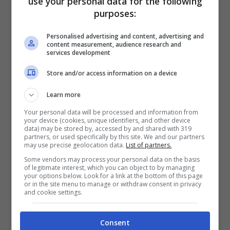
use your personal data for the following
purposes:
Personalised advertising and content, advertising and
content measurement, audience research and
services development
Store and/or access information on a device
Learn more
Your personal data will be processed and information from
your device (cookies, unique identifiers, and other device
data) may be stored by, accessed by and shared with 319
partners, or used specifically by this site. We and our partners
may use precise geolocation data.
List of partners.
Some vendors may process your personal data on the basis
Neve a New York, 1° febbraio 2021 (Foto di ANGELA
of legitimate interest, which you can object to by managing
WEISS/AFP via Getty Images)
your options below. Look for a link at the bottom of this page
or in the site menu to manage or withdraw consent in privacy
and cookie settings.
Le immagini pittoresche di Central Park
con la neve, qui sotto il
Bow Bridge
.
Consent