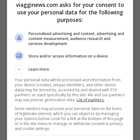
viagginews.com asks for your consent to
Nuotare con i delfini in Italia?
use your personal data for the following
purposes:
Solo negli acquari
Personalised advertising and content, advertising and
content measurement, audience research and
Per nuotare con i delfini in
Italia
purtroppo
services development
sappiate che è possibile, ma solo nei
Store and/or access information on a device
parchi acquatici o nei delfinari. Questo
Learn more
implica trovarsi davanti ad animali in
Your personal data will be processed and information from
cattività e l’esperienza assume tutto un
your device (cookies, unique identifiers, and other device
data) may be stored by, accessed by and shared with 319
altro sapore.
partners, or used specifically by this site. We and our partners
may use precise geolocation data.
List of partners.
Some vendors may process your personal data on the basis
Certo, l’emozione è tantissima, ma se siete
of legitimate interest, which you can object to by managing
your options below. Look for a link at the bottom of this page
or in the site menu to manage or withdraw consent in privacy
dei veri appassionati dei delfini e volete
and cookie settings.
conoscerli veramente, l’unica è