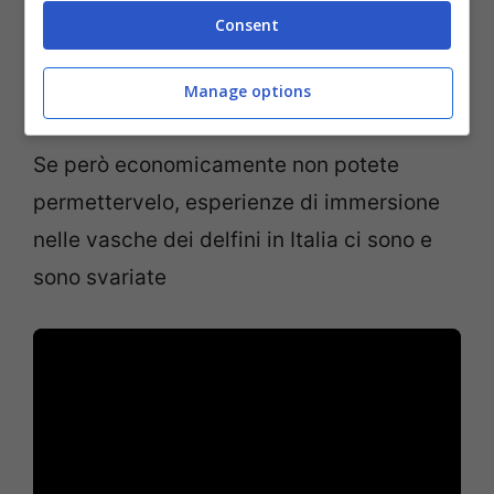
organizzare un viaggio nei paradisi naturali
Consent
del mondo dove questi animali nuotano e
Manage options
vivono non in cattività.
Se però economicamente non potete
permettervelo, esperienze di immersione
nelle vasche dei delfini in Italia ci sono e
sono svariate