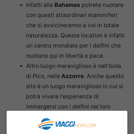
Infatti alla
Bahamas
potrete nuotare
con questi straordinari mammiferi
che si avvicineranno a voi in totale
naturalezza. Questa location è infatti
un centro mondiale per i delfini che
nuotano qui in libertà e pace.
Altro luogo meraviglioso è nell’Isola
di Pico, nelle
Azzorre
. Anche questo
sito è un luogo meraviglioso in cui si
potrà vivere l’esperienza di
immergersi con i delfini nel loro
habitat naturale con solo maschera
e boccaglio.