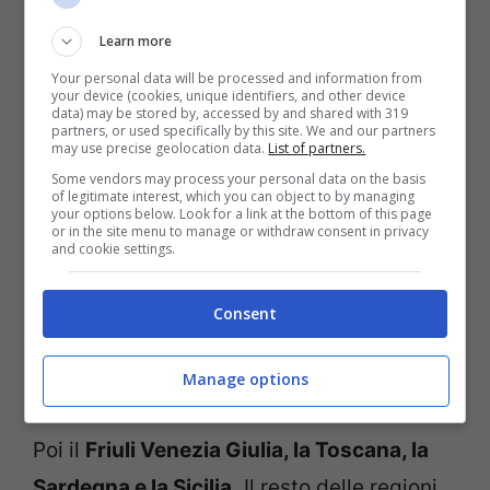
In Italia
il 50% dei turisti presenti viene
Learn more
dall’estero.
In alcune zone e regioni la loro
Your personal data will be processed and information from
presenza è più massiccia che in altre. Il
your device (cookies, unique identifiers, and other device
data) may be stored by, accessed by and shared with 319
Touring Club Italiano ha studiato i flussi
partners, or used specifically by this site. We and our partners
may use precise geolocation data.
List of partners.
turistici ed ha evidenziato come il
tasso di
Some vendors may process your personal data on the basis
internazionalità
sia maggiore in alcune
of legitimate interest, which you can object to by managing
your options below. Look for a link at the bottom of this page
regione che in altre.
or in the site menu to manage or withdraw consent in privacy
and cookie settings.
Chi ha più presenze straniere è la
Consent
provincia autonoma di Bolzano
con il 70%,
seguito dal
Veneto
con il 67.7%, il
Lazio
Manage options
con il 62.3 e con la
Lombardia
con il 60%.
Poi il
Friuli Venezia Giulia, la Toscana, la
Sardegna e la Sicilia.
Il resto delle regioni