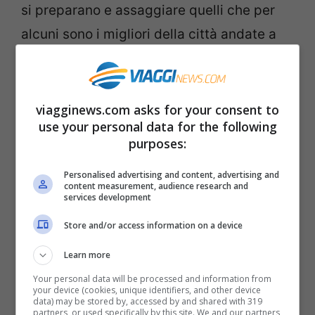
si preparano e assaggiare quelli che per
alcuni sono i migliori della città andate a
Mantegaria
nel quartiere del Chiado in rua
do Loreto, 2.
Gli
Ovos Moles di Aveiro
sono un dolce
viagginews.com asks for your consent to
use your personal data for the following
nato in convento e che oggi potete
purposes:
assaggiare a Casa dos Ovos Moles in
Personalised advertising and content, advertising and
Calcada da Estrela 142.
content measurement, audience research and
services development
A
Sintra
dovrete andarci e quindi qui
assaggiate da Casa Pirquita i Travesseiro
Store and/or access information on a device
e da Fabrica das Verdadeiras Quijidas da
Learn more
Sapa le Quijidas. Questi non saranno luoghi
Your personal data will be processed and information from
your device (cookies, unique identifiers, and other device
insoliti di Lisbona, ma sono sicuramente
data) may be stored by, accessed by and shared with 319
partners, or used specifically by this site. We and our partners