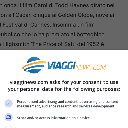
n onda il film Carol di Todd Haynes girato nel
on all’Oscar, cinque ai Golden Globe, nove ai
l Festival di Cannes. Insomma un film
pubblico che lo ha premiato al botteghino.
ia Highsmith ‘The Price of Salt’ del 1952 è
 cui è stato girato sono altri, ossia le riprese
ol
viagginews.com asks for your consent to use
your personal data for the following purposes:
 Highsmith è ambientato nella
New York
Personalised advertising and content, advertising and content
measurement, audience research and services development
orto d’amore fra una giovane e aspirante
pper class, Carol, alle prese con un difficile
Store and/or access information on a device
suale che coinvolge ed emoziona, una