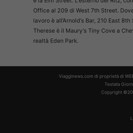
e la Elm Street. L’esterno del Ritz, con
Office al 209 di West 7th Street. Dov
lavoro è all’Arnold’s Bar, 210 East 8th
Therese è il Maury’s Tiny Cove a Chevi
realtà Eden Park.
Viagginews.com di proprietà di WEB
Testata Giorn
Copyright ©2026
L