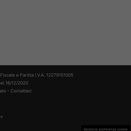
iscale e Partita I.V.A. 12279101005
del 16/12/2020
ato -
Contattaci
dv
Gestione preferenze cookie