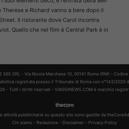
 i suoi elementi decò, è l’entrata della Bell
e Therese e Richard vanno a bere dopo il
 Street. Il ristorante dove Carol incontra
ot. Quello che nel film è Central Park è in
 365 SRL - Via Nicola Marchese 10, 00141 Roma (RM) - Codice F
alistica registrata presso il Tribunale di Roma con n°143/2020 
 - Tutti i diritti riservati - VIAGGINEWS.COM è marchio registr
e attività pubblicitarie su questo sito sono gestite da theCoreA
Chi siamo
-
Redazione
-
Disclaimer
-
Privacy Policy