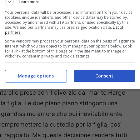
Learn more
ta America degli anni’50.
Your personal data will be processed and information from your device
(cookies, unique identifiers, and other device data) may be stored by,
accessed by and shared with 319 partners, or used specifically by this
site. We and our partners may use precise geolocation data.
List of
 ad un
tavolino del Ritz
, storico hotel di New
partners.
ina e invita Therese ad accompagnarlo ad
Some vendors may process your personal data on the basis of legitimate
interest, which you can object to by managing your options below. Look
n taxi ripensa a come si è conosciuta con
for a link at the bottom of this page or in the site menu to manage or
withdraw consent in privacy and cookie settings.
 anno e
ripercorre l’incontro, il rapporto e
vora ad un grande magazzino ed è fidanzata
Manage options
Consent
e e senza stimoli. Un giorno sotto Natale
ta alle prese con il divorzio dal marito Harge
lla figlia. Le due piano piano stringono una
 grandissimo amore che poi inevitabilmente
compromettere la custodia per la figlia, così
l rapporto. Ma questa decisione renderà tutti