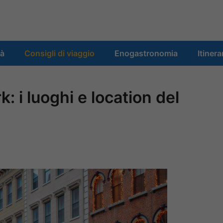
tà
Consigli di viaggio
Enogastronomia
Itinera
k: i luoghi e location del