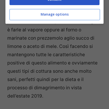
Il modo migliore per cucinare questo
Manage options
pesce azzurro, nello specifico le acciughe,
è farle al vapore oppure al forno o
marinate con prezzemolo aglio succo di
limone o aceto di mele. Così facendo si
mantengono tutte le caratteristiche
positive di questo alimento e ovviamente
questi tipi di cottura sono anche molto
sani, perfetti quindi per la dieta e il
processo di dimagrimento in vista
dell’estate 2019.