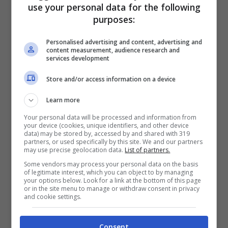
use your personal data for the following
pesce azzurro che, oltre a essere un
purposes:
alimento molto proteico, svolge anche
Personalised advertising and content, advertising and
un’azione antinfiammatoria e contiene dei
content measurement, audience research and
services development
grassi buoni. All’interno poi delle alici le
Store and/or access information on a device
lische sono ricchi di vitamina D e Calcio,
Learn more
una combinazione perfetta per combattere
Your personal data will be processed and information from
l’osteoporosi. L’accoppiata poi tra calcio e
your device (cookies, unique identifiers, and other device
data) may be stored by, accessed by and shared with 319
vitamina D sembra avere un ruolo molto
partners, or used specifically by this site. We and our partners
may use precise geolocation data.
List of partners.
importante anche per la dieta perché il
Some vendors may process your personal data on the basis
calcio aiuta a tenere sotto controllo lo
of legitimate interest, which you can object to by managing
your options below. Look for a link at the bottom of this page
stimolo della fame. Inoltre alti livelli di
or in the site menu to manage or withdraw consent in privacy
and cookie settings.
vitamina D nel corpo aiutano a non
accumulare grasso.
Consent