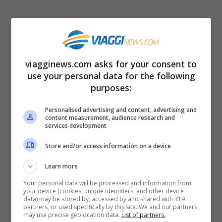
Come funziona la Sirt Diet
Questa dieta, più che dirvi cosa non
viagginews.com asks for your consent to
mangiare, vi consiglia cosa mangiare e
use your personal data for the following
come visto che punta a farvi ingerire tanti
purposes:
alimenti ricchi di sirtuine. Nella prima fase
Personalised advertising and content, advertising and
content measurement, audience research and
dovrete assumere solo 1000 calorie per tre
services development
giorni tramite succhi verdi e un pasto
Store and/or access information on a device
solido a base di cibi sirt. Dal quarto al
Learn more
settimo giorno dovrete assumere solo due
Your personal data will be processed and information from
succhi verdi e due pasti solidi a base di
your device (cookies, unique identifiers, and other device
data) may be stored by, accessed by and shared with 319
cibi sirt. Nella seconda fase, che dovrebbe
partners, or used specifically by this site. We and our partners
may use precise geolocation data.
List of partners.
durare due settimane ci sono tre pasti al