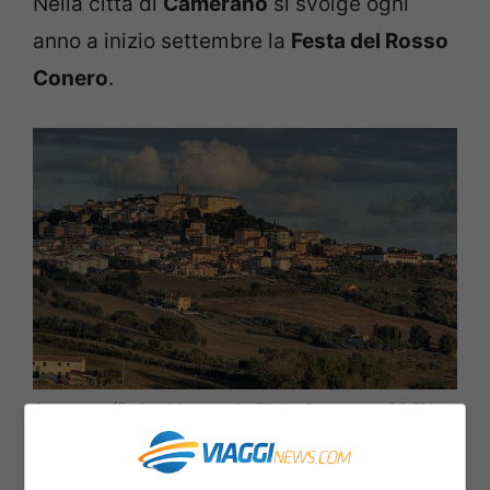
Nella città di
Camerano
si svolge ogni
anno a inizio settembre la
Festa del Rosso
Conero
.
Camerano (Enrico Matteucci – Flickr: Camerano, CC BY
2.0, Wikipedia)