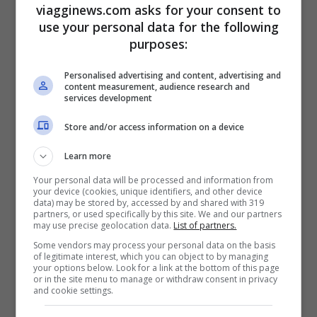
La
Festa del Rosso Conero 2018
si svolge
viagginews.com asks for your consent to
use your personal data for the following
nei giorni di
venerdì 7, sabato 8 e
purposes:
domenica 9 settembre
. Un weekend
Personalised advertising and content, advertising and
all’insegna del buon vino e delle specialità
content measurement, audience research and
services development
gastronomiche della zona. La Festa del
Rosso Conero quest’anno è giunta alla sua
Store and/or access information on a device
XXIII edizione, raccogliendo un numero
Learn more
sempre più elevato di visitatori, anche da
Your personal data will be processed and information from
your device (cookies, unique identifiers, and other device
fuori regione.
data) may be stored by, accessed by and shared with 319
partners, or used specifically by this site. We and our partners
may use precise geolocation data.
List of partners.
La
Festa del Rosso Conero
è un vero e
Some vendors may process your personal data on the basis
of legitimate interest, which you can object to by managing
proprio festival del vino che celebra le
your options below. Look for a link at the bottom of this page
or in the site menu to manage or withdraw consent in privacy
eccellenze locali: le uve dei vigneti, l’antica
and cookie settings.
tradizione vinicola e la buona cucina. La