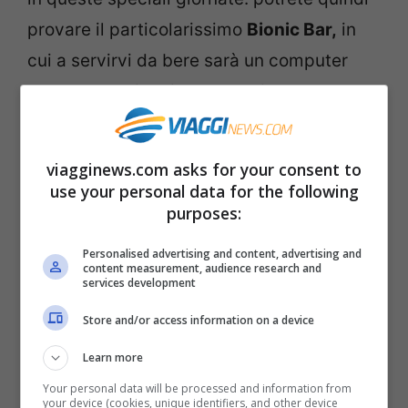
provare il particolarissimo
Bionic Bar,
in
cui a servirvi da bere sarà un computer
oppure scegliere in quale dei sette
ristoranti mangiare un boccone. Scoprirete
poi le incredibili ed uniche attrazioni come
viagginews.com asks for your consent to
la Zip Line o il FlowRider e poi potrete
use your personal data for the following
purposes:
utilizzare gli scivoli Perfect Storm e
Ultimate Abyss.
Personalised advertising and content, advertising and
content measurement, audience research and
services development
Potrete quindi
girare per i sette quartieri
Store and/or access information on a device
della nave
, parlare con esperti del settore
Learn more
e scoprirne tutti i segreti di questo
Your personal data will be processed and information from
bestione di 230mila tonnellate, che svetta
your device (cookies, unique identifiers, and other device