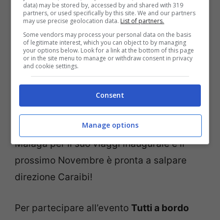
data) may be stored by, accessed by and shared with 319
con i suoi 18 ponti e può ospitare fino a
partners, or used specifically by this site. We and our partners
may use precise geolocation data.
List of partners.
6.680 passeggeri con cabine per ogni
Some vendors may process your personal data on the basis
tasca ed esigenza fino alla Ultimate Family
of legitimate interest, which you can object to by managing
your options below. Look for a link at the bottom of this page
or in the site menu to manage or withdraw consent in privacy
Suite che dispone di due grandi camere
and cookie settings.
separate da una parete di lego, con
cinema privato e scivoli che dal letto
Consent
portano in soggiorno. La
nave della Royal
Manage options
Caribbean
è partita lo scorso marzo da
Malaga per il suo viaggi inaugurale e il
prossimo Novembre è pronta a salpare
direzione Caraibi!
Per partecipare all’evento
Tutti a bordo