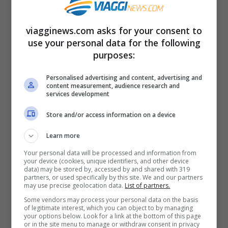
faccio quello che mi va,
viagginews.com asks for your consent to
use your personal data for the following
quest’estate sono fuori controllo
purposes:
e del testo tanto non ne ho bisogno
Personalised advertising and content, advertising and
content measurement, audience research and
services development
perchè con questa voce qua…
Store and/or access information on a device
Learn more
pa pa para pa
Your personal data will be processed and information from
your device (cookies, unique identifiers, and other device
vado e parto in quarta,
data) may be stored by, accessed by and shared with 319
partners, or used specifically by this site. We and our partners
may use precise geolocation data.
List of partners.
Some vendors may process your personal data on the basis
e sfuggo dal mio karma,
of legitimate interest, which you can object to by managing
your options below. Look for a link at the bottom of this page
or in the site menu to manage or withdraw consent in privacy