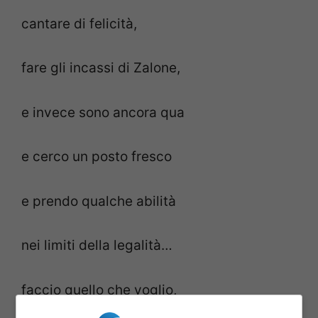
cantare di felicità,
fare gli incassi di Zalone,
e invece sono ancora qua
e cerco un posto fresco
e prendo qualche abilità
nei limiti della legalità…
faccio quello che voglio,