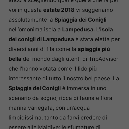
ancora scegliendo qual è quella che fa per
voi in questa
estate 2018
vi suggeriamo
assolutamente la
Spiaggia dei Conigli
nell’omonima isola a
Lampedusa.
L’
isola
dei conigli di Lampedusa
è stata eletta per
diversi anni di fila come la
spiaggia più
bella
del mondo dagli utenti di TripAdvisor
che l’hanno votata come il lido più
interessante di tutto il nostro bel paese. La
Spiaggia dei Conigli
è immersa in uno
scenario da sogno, ricca di fauna e flora
marina variegata, con un’acqua
limpidissima, tanto da farvi credere di
essere alle Maldive: le sfumature di