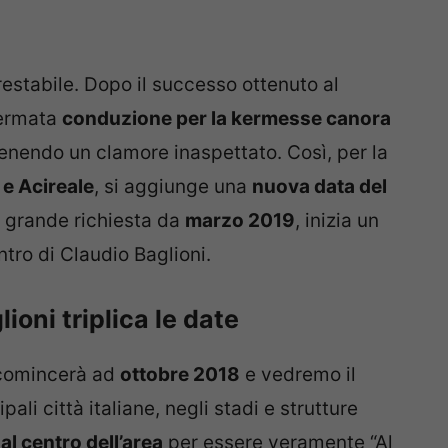
restabile. Dopo il successo ottenuto al
ermata
conduzione per la kermesse canora
enendo un clamore inaspettato. Così, per la
i e Acireale
, si aggiunge una
nuova data del
 grande richiesta da
marzo 2019
, inizia un
tro di Claudio Baglioni.
ioni triplica le date
omincerà ad
ottobre 2018
e vedremo il
pali città italiane, negli stadi e strutture
al centro dell’area
per essere veramente “Al