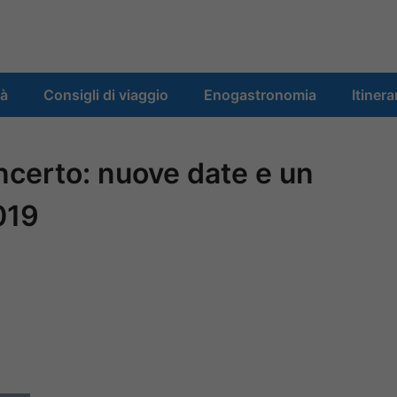
tà
Consigli di viaggio
Enogastronomia
Itinera
oncerto: nuove date e un
019