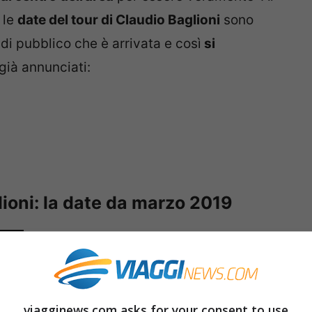
 le
date del tour di Claudio Baglioni
sono
 di pubblico che è arrivata e così
si
 già annunciati:
ioni: la date da marzo 2019
viagginews.com asks for your consent to use