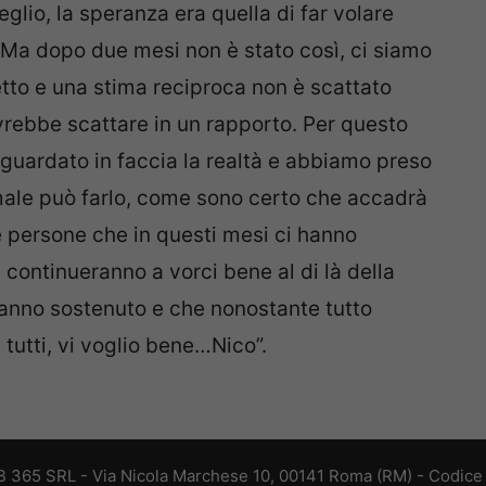
glio, la speranza era quella di far volare
Ma dopo due mesi non è stato così, ci siamo
etto e una stima reciproca non è scattato
ovrebbe scattare in un rapporto. Per questo
uardato in faccia la realtà e abbiamo preso
ale può farlo, come sono certo che accadrà
e persone che in questi mesi ci hanno
continueranno a vorci bene al di là della
 hanno sostenuto e che nonostante tutto
tutti, vi voglio bene…Nico”.
 365 SRL - Via Nicola Marchese 10, 00141 Roma (RM) - Codice F