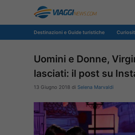
Vai
al
contenuto
Destinazioni e Guide turistiche
Curiosi
Uomini e Donne, Virgin
lasciati: il post su In
13 Giugno 2018
di
Selena Marvaldi