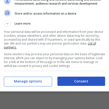
measurement, audience research and services development
l programma.
Store and/or access information on a device
nte che spiega la fine della storia
Learn more
Your personal data will be processed and information from your device
(cookies, unique identifiers, and other device data) may be stored by,
accessed by and shared with 319 partners, or used specifically by this
site. We and our partners may use precise geolocation data.
List of
partners.
Some vendors may process your personal data on the basis of legitimate
interest, which you can object to by managing your options below. Look
for a link at the bottom of this page or in the site menu to manage or
withdraw consent in privacy and cookie settings.
Manage options
Consent