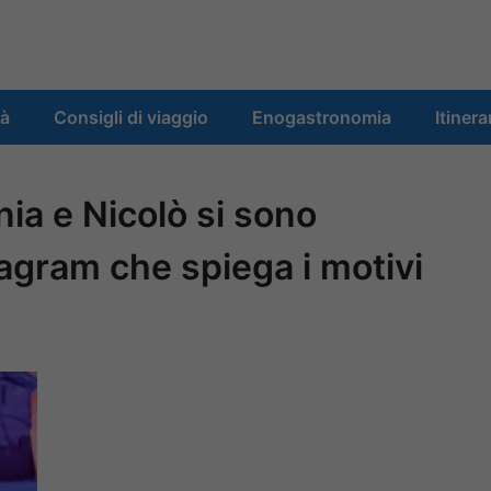
tà
Consigli di viaggio
Enogastronomia
Itinera
ia e Nicolò si sono
stagram che spiega i motivi