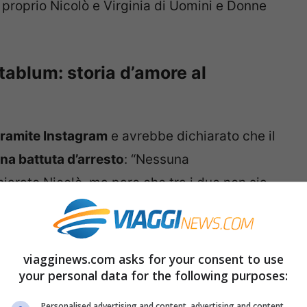
 proprio Nicolò e Virginia di Uomini e Donne
Stablum: storia d’amore al
tramite Instagram
e avrebbe dichiarato che il
una battuta d’arresto
: “Nessuna
arato Nicolò, ma pare che tra i due non sia
 si aspettava una volta fuori dal programma “Il
a una battuta d’arresto. Premetto che non ci
ti ma dopo due mesi dalla scelta non è
viagginews.com asks for your consent to use
your personal data for the following purposes:
ensavamo potesse scattare una volta fuori
ex tronista via Instagram, protagonista della
Personalised advertising and content, advertising and content