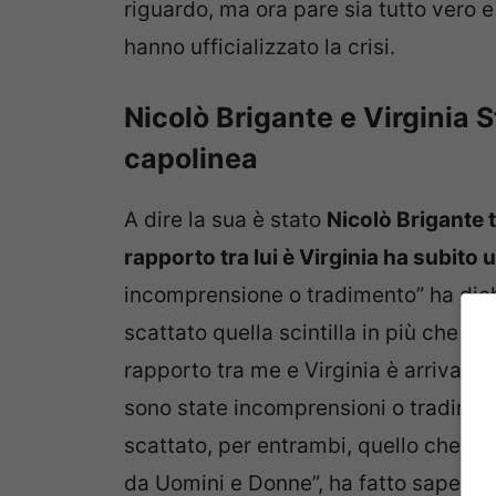
riguardo, ma ora pare sia tutto vero e
hanno ufficializzato la crisi.
Nicolò Brigante e Virginia 
capolinea
A dire la sua è stato
Nicolò Brigante 
rapporto tra lui è Virginia ha subito 
incomprensione o tradimento” ha dichi
scattato quella scintilla in più che ci
rapporto tra me e Virginia è arrivato 
sono state incomprensioni o tradimen
scattato, per entrambi, quello che p
da Uomini e Donne”, ha fatto sapere l’