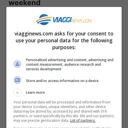
weekend
Lo studio della Deutsche Bank per stilare
la classifica delle città più care del mondo
viagginews.com asks for your consent to
per un weekend
ha preso in esame diversi
use your personal data for the following
purposes:
elementi: due notti in camera doppia in un
hotel 5 stelle, due pasti per due persone in
Personalised advertising and content, advertising and
content measurement, audience research and
un pub, due cene in un ristorante, il
services development
noleggio di un auto per due giorni e
Store and/or access information on a device
l’acquisto di un jeans e un paio di scarpe
Learn more
da ginnastica.
Your personal data will be processed and information from
your device (cookies, unique identifiers, and other device
data) may be stored by, accessed by and shared with 319
Il risultato?
La città più cara del mondo per
partners, or used specifically by this site. We and our partners
may use precise geolocation data.
List of partners.
un weekend è Milano
. Infatti per passare