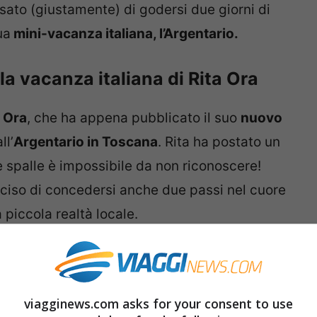
nsato (giustamente) di godersi due giorni di
ua
mini-vacanza italiana, l’Argentario.
la vacanza italiana di Rita Ora
a Ora
, che ha appena pubblicato il suo
nuovo
ll’
Argentario in Toscana
. Rita ha postato un
e spalle è impossibile da non riconoscere!
iso di concedersi anche due passi nel cuore
la piccola realtà locale.
viagginews.com asks for your consent to use