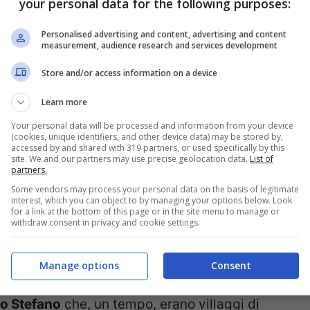
your personal data for the following purposes:
Personalised advertising and content, advertising and content
measurement, audience research and services development
Store and/or access information on a device
Learn more
Your personal data will be processed and information from your device
(cookies, unique identifiers, and other device data) may be stored by,
accessed by and shared with 319 partners, or used specifically by this
site. We and our partners may use precise geolocation data.
List of
partners.
Some vendors may process your personal data on the basis of legitimate
interest, which you can object to by managing your options below. Look
for a link at the bottom of this page or in the site menu to manage or
ere e cosa fare in vacanza
withdraw consent in privacy and cookie settings.
aradiso dell’
Argentario
è una meta da
Manage options
Consent
olta qui potrete visitare due centri molto
to Stefano
che, un tempo, erano villaggi di