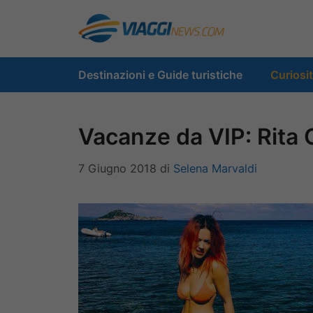
Vai
al
contenuto
Destinazioni e Guide turistiche
Curiosi
Vacanze da VIP: Rita O
7 Giugno 2018
di
Selena Marvaldi