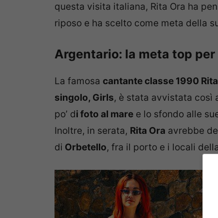
questa visita italiana, Rita Ora ha pe
riposo e ha scelto come meta della s
Argentario: la meta top per 
La famosa
cantante classe 1990 Rit
singolo, Girls
, è stata avvistata così a
po’ d
i foto al mare
e lo sfondo alle su
Inoltre, in serata,
Rita Ora
avrebbe dec
di
Orbetello
, fra il porto e i locali del