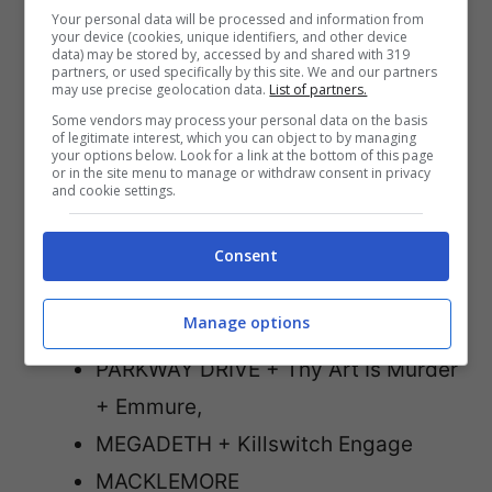
Your personal data will be processed and information from
LO STATO SOCIALE
your device (cookies, unique identifiers, and other device
data) may be stored by, accessed by and shared with 319
SFERA EBBASTA
partners, or used specifically by this site. We and our partners
may use precise geolocation data.
List of partners.
CAPAREZZA + Eugenio in Via Di
Some vendors may process your personal data on the basis
of legitimate interest, which you can object to by managing
Gioia
your options below. Look for a link at the bottom of this page
or in the site menu to manage or withdraw consent in privacy
MANNARINO
and cookie settings.
ROGER WATERS Us + Them Tour al
Consent
CIRCO MASSIMO
FABRI FIBRA
Manage options
THE KILLERS
PARKWAY DRIVE + Thy Art Is Murder
+ Emmure,
MEGADETH + Killswitch Engage
MACKLEMORE