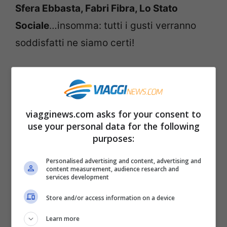
Sfera Ebbasta, Fabri Fibra, Lo Stato
Sociale
…insomma: tutti i gusti verranno
soddisfatti ne siamo certi!
Line up Rock in Roma 2018:
tutti i concerti in programma
viagginews.com asks for your consent to
POST MALONE + Dark Polo Gang
use your personal data for the following
purposes:
PARKWAY DRIVE
JEFF BECK e il rock
Personalised advertising and content, advertising and
content measurement, audience research and
degli HOLLYWOOD VAMPIRES
services development
THE CHEMICAL BROTHERS
Store and/or access information on a device
CARL BRAVE x FRANCO126.
Learn more
CIGARETTES AFTER SEX