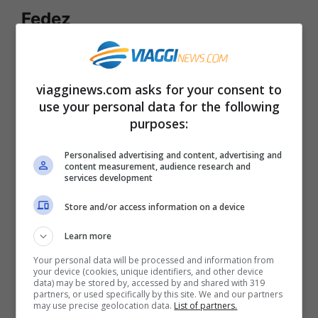
Fedez
viagginews.com asks for your consent to
use your personal data for the following
purposes:
Personalised advertising and content, advertising and
content measurement, audience research and
services development
Store and/or access information on a device
Learn more
Metropolitana
: comodamente
Your personal data will be processed and information from
your device (cookies, unique identifiers, and other device
potrete raggiungere lo Stadio San
data) may be stored by, accessed by and shared with 319
partners, or used specifically by this site. We and our partners
may use precise geolocation data.
List of partners.
Siro prendendo la metropolitana