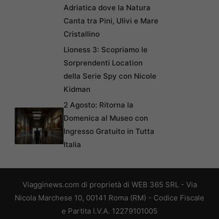
Adriatica dove la Natura
Canta tra Pini, Ulivi e Mare
Cristallino
Lioness 3: Scopriamo le
Sorprendenti Location
della Serie Spy con Nicole
Kidman
2 Agosto: Ritorna la
Domenica al Museo con
Ingresso Gratuito in Tutta
Italia
Viagginews.com di proprietà di WEB 365 SRL - Via
Nicola Marchese 10, 00141 Roma (RM) - Codice Fiscale
e Partita I.V.A. 12279101005