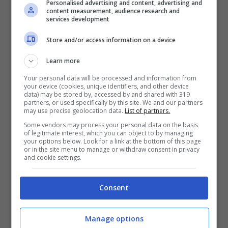
La combinazione vincente è stabilita con i
Personalised advertising and content, advertising and
content measurement, audience research and
numeri delle prime due colonne delle ruote
services development
del Lotto ad esclusione della Ruota
Store and/or access information on a device
Nazionale.
Learn more
Your personal data will be processed and information from
Estrazioni del 10eLotto serale
your device (cookies, unique identifiers, and other device
data) may be stored by, accessed by and shared with 319
del 24 maggio
partners, or used specifically by this site. We and our partners
may use precise geolocation data.
List of partners.
Some vendors may process your personal data on the basis
NUMERI VINCENTI 10eLOTTO
of legitimate interest, which you can object to by managing
your options below. Look for a link at the bottom of this page
9-12-17-27-35-38-39-42-44-48-52-56-
or in the site menu to manage or withdraw consent in privacy
and cookie settings.
57-63-65-70-79-82-87-88
Numero Oro: 65
Consent
Doppio Oro: 65 57
Manage options