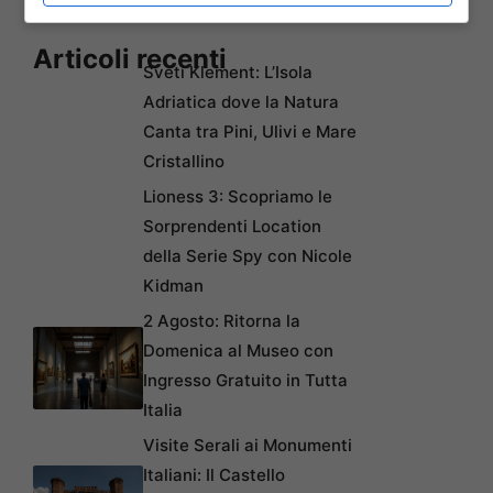
Articoli recenti
Sveti Klement: L’Isola
Adriatica dove la Natura
Canta tra Pini, Ulivi e Mare
Cristallino
Lioness 3: Scopriamo le
Sorprendenti Location
della Serie Spy con Nicole
Kidman
2 Agosto: Ritorna la
Domenica al Museo con
Ingresso Gratuito in Tutta
Italia
Visite Serali ai Monumenti
Italiani: Il Castello