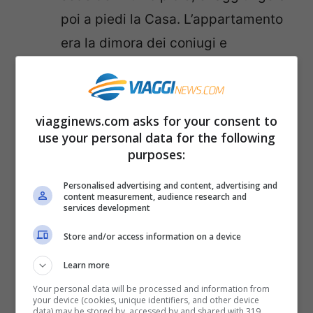
poi a piedi la Casa. L’appartamento
era la dimora dei coniugi e
collezionisti Antonio Boschi e
Marieda Di Stefano e offre un’ampia
raccolta di opere d’arte italiane del
viagginews.com asks for your consent to
use your personal data for the following
‘900 di autori quali Sironi, Boccioni,
purposes:
De Chirico, Morandi, De Pisis e
Fontana. Prenotazione consigliata:
Personalised advertising and content, advertising and
content measurement, audience research and
amicicasaboschidistefanomtre@gm
services development
ail.com.
Store and/or access information on a device
Frida Kahlo Oltre il mito
, mostra al
Learn more
Mudec. Ultimi giorni per visitare la
Your personal data will be processed and information from
your device (cookies, unique identifiers, and other device
mostra dedicata alla pittrice
data) may be stored by, accessed by and shared with 319