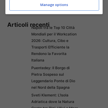
Manage options
Articoli recenti
Napoli tra le Top 10 Città
Mondiali per il Workcation
2026: Cultura, Cibo e
Trasporti Efficiente la
Rendono la Favorita
Italiana
Puentedey: Il Borgo di
Pietra Sospeso sul
Leggendario Ponte di Dio
nel Nord della Spagna
Sveti Klement: L’Isola
Adriatica dove la Natura