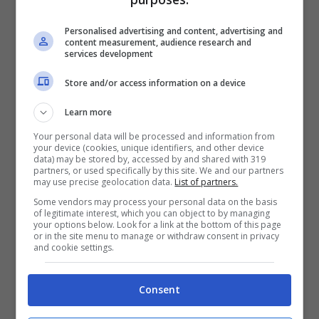
se ne indovinino 4 su 5 si vincono 1000
Personalised advertising and content, advertising and
euro, in caso di 3 su 5 50 euro, in caso di 2
content measurement, audience research and
services development
su 5 appena 2 euro.
Store and/or access information on a device
Come per tutti i giochi ad estrazione di
Learn more
numeri anche per il Million Day si sta
Your personal data will be processed and information from
your device (cookies, unique identifiers, and other device
diffondendo l’attenzione sui
numeri
data) may be stored by, accessed by and shared with 319
partners, or used specifically by this site. We and our partners
ritardatari.
L’11 non esce da 35 estrazioni,
may use precise geolocation data.
List of partners.
Some vendors may process your personal data on the basis
il 36 da 33 concorsi e il 52 da 30 concorsi.
of legitimate interest, which you can object to by managing
your options below. Look for a link at the bottom of this page
or in the site menu to manage or withdraw consent in privacy
and cookie settings.
DIRETTA Estrazione Million Day
1 maggio 2018
Consent
NUMERI VINCENTI: 37-12-11-7-53