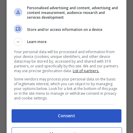
pornostar.
Personalised advertising and content, advertising and
content measurement, audience research and
services development
Isola dei famosi 2019: non ci
Store and/or access information on a device
sarà la Marcuzzi?
Learn more
Your personal data will be processed and information from
E a proposito di
conduttrice
si
your device (cookies, unique identifiers, and other device
data) may be stored by, accessed by and shared with 319
preannunciano dei cambiamenti per
partners, or used specifically by this site. We and our partners
may use precise geolocation data.
List of partners.
l’edizione 2019 dell’Isola dei Famosi. Infatti
Some vendors may process your personal data on the basis
of legitimate interest, which you can object to by managing
se effettivamente il programma della
your options below. Look for a link at the bottom of this page
or in the site menu to manage or withdraw consent in privacy
Magnolia si trasferirà su Rai Due
Alessia
and cookie settings.
Marcuzzi
non potrebbe andare in quanto
ha un contratto con Canale 5. Ma al di là
Consent
dei vincoli contrattuali c’è anche il fatto