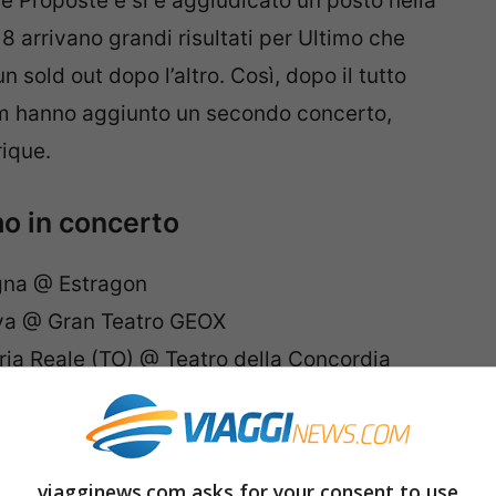
ove Proposte e si è aggiudicato un posto nella
8 arrivano grandi risultati per Ultimo che
n sold out dopo l’altro. Così, dopo il tutto
eam hanno aggiunto un secondo concerto,
rique.
o in concerto
gna @ Estragon
va @ Gran Teatro GEOX
ia Reale (TO) @ Teatro della Concordia
lano @ Fabrique – SOLD OUT
a @ Atlantico Live – SOLD OUT
oma @ Atlantico Live – SOLD OUT
viagginews.com asks for your consent to use