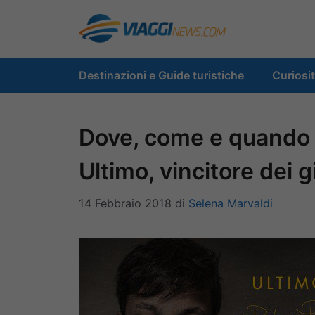
Vai
al
contenuto
Destinazioni e Guide turistiche
Curiosi
Dove, come e quando 
Ultimo, vincitore dei
14 Febbraio 2018
di
Selena Marvaldi