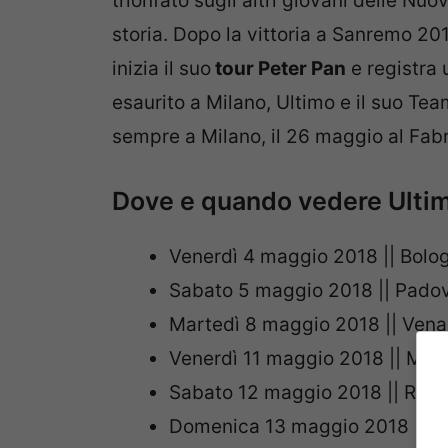
trionfato sugli altri giovani delle Nu
storia. Dopo la vittoria a Sanremo 201
inizia il suo
tour Peter Pan
e registra u
esaurito a Milano, Ultimo e il suo T
sempre a Milano, il 26 maggio al Fab
Dove e quando vedere Ultim
Venerdì 4 maggio 2018 || Bolo
Sabato 5 maggio 2018 || Pado
Martedì 8 maggio 2018 || Venar
Venerdì 11 maggio 2018 || Mi
Sabato 12 maggio 2018 || Rom
Domenica 13 maggio 2018 || R