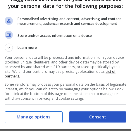
ri @ Demodè Club
your personal data for the following purposes:
oli @ Casa della Musica
Personalised advertising and content, advertising and content
rugia @ Afterlife
measurement, audience research and services development
enze @ Obihall
Store and/or access information on a device
ano @ Fabrique – NUOVA DATA
Learn more
Your personal data will be processed and information from your device
er il tour di Ultimo
(cookies, unique identifiers, and other device data) may be stored by,
accessed by and shared with 319 partners, or used specifically by this
site. We and our partners may use precise geolocation data.
List of
partners.
ter Pan Tour di Ultimo basta stare attenti sui
Some vendors may process your personal data on the basis of legitimate
i disponibili su ticketone.it,
in tutti i punti
interest, which you can object to by managing your options below. Look
for a link at the bottom of this page or in the site menu to manage or
autorizzate da mercoledì 14 febbraio alle ore
withdraw consent in privacy and cookie settings.
ponsabilità in caso di acquisto di biglietti
Manage options
Consent
izzati non presenti nei nostri comunicati