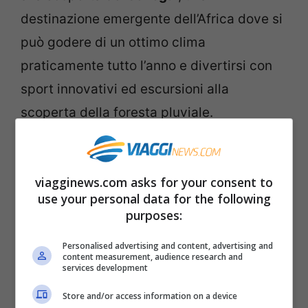
destinazione emergente dell’Africa dove si
può godere di un ottimo clima
praticamente tutto l’anno e divertirsi con
sport innovativi ed escursioni alla
scoperta della foresta pluviale.
Secondo Claudia di iaggiverdeacido.com
invece la
Georgia e l’Alabama
sono la vera
viagginews.com asks for your consent to
use your personal data for the following
innovazione per le vacanze in questo 2018:
purposes:
storia, musica e tradizione
Personalised advertising and content, advertising and
enogastronomica si fondono
content measurement, audience research and
services development
perfettamente in queste terre. Senza
dimenticare che i voli per arrivare qui sono
Store and/or access information on a device