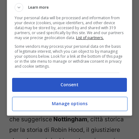
anche abbastanza low cost.
Learn more
Your personal data will be processed and information from
your device (cookies, unique identifiers, and other device
Dana di viaggiodasolaperche.com invece
data) may be stored by, accessed by and shared with 319
partners, or used specifically by this site. We and our partners
suggerisce come meta interessante per
may use precise geolocation data.
List of partners.
una vacanza nel 2018 il
Portogallo
: luogo
Some vendors may process your personal data on the basis
of legitimate interest, which you can object to by managing
affascinante da scoprire in tutto e per
your options below. Look for a link at the bottom of this page
or in the site menu to manage or withdraw consent in privacy
tutto. Molte città, come Porto, sono
and cookie settings.
destinazioni emergenti ancora poco prese
Consent
d’assalto dai turisti e quindi perfette anche
solo per un weekend fuori porta. Resta in
Manage options
Europa anche Daniela di orsanelcarro.it,
che suggerisce
Nottingham
, città storica
per la storia di Robin Hood, il giustiziere