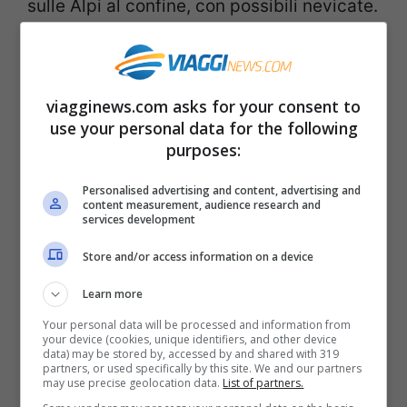
sulle Alpi al confine, con possibili nevicate.
Nuvoloso al Centro, ma con ampi squarci
di sereno e solo piogge locali su Abruzzo
orientale e Molise. Qualche precipitazione
viagginews.com asks for your consent to
use your personal data for the following
è attesa in Sardegna. Soffieranno
forti
purposes:
venti di Maestrale
, mentre
al Sud Italia è
atteso il crollo delle temperature
, anche di
Personalised advertising and content, advertising and
content measurement, audience research and
services development
diversi gradi. Temperature che invece
sarannno stabili altrove.
Store and/or access information on a device
Learn more
L’annunciata
ondata di gelo
, attesa per
Your personal data will be processed and information from
domenica sera, investirà
il Sud Italia
,
your device (cookies, unique identifiers, and other device
data) may be stored by, accessed by and shared with 319
partners, or used specifically by this site. We and our partners
portata da correnti più fresche di origine
may use precise geolocation data.
List of partners.
Nordorientale, come la Bora, ma ancora