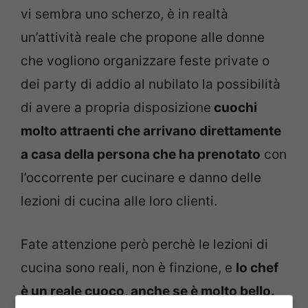
vi sembra uno scherzo, è in realtà
un’attività reale che propone alle donne
che vogliono organizzare feste private o
dei party di addio al nubilato la possibilità
di avere a propria disposizione
cuochi
molto attraenti che arrivano direttamente
a casa della persona che ha prenotato
con
l’occorrente per cucinare e danno delle
lezioni di cucina alle loro clienti.
Fate attenzione però perchè le lezioni di
cucina sono reali, non è finzione, e
lo chef
è un reale cuoco, anche se è molto bello.