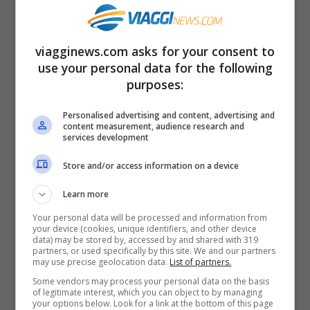
Potreste addirittura imparare moltissimo
dalle loro capacità.
viagginews.com asks for your consent to
use your personal data for the following
La notizia è stata riportata da tantissimi
purposes:
giornali come Leggo e Giornalettismo e
Personalised advertising and content, advertising and
pare che, per accedere al servizio, sia
content measurement, audience research and
services development
necessario registrarsi all’indirizzo del sito,
scegliere tra gli chef modelli ed esperti di
Store and/or access information on a device
cucina sparsi nel comune di Milano.
Learn more
Your personal data will be processed and information from
your device (cookies, unique identifiers, and other device
Come avere uno chef modello
data) may be stored by, accessed by and shared with 319
partners, or used specifically by this site. We and our partners
nella vostra cucina
may use precise geolocation data.
List of partners.
Some vendors may process your personal data on the basis
of legitimate interest, which you can object to by managing
Potrete scegliere anche fra
diversi tipi di
your options below. Look for a link at the bottom of this page