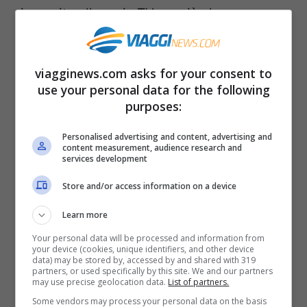
in merito alle serie TV e a ciò che
guardavano normalmente in televisione.
viagginews.com asks for your consent to
Il cambiamento che è emerso è netto
use your personal data for the following
perché ognuno di noi oggi può guardare
purposes:
tutto quello che vuole, come vuole, quando
Personalised advertising and content, advertising and
content measurement, audience research and
vuole proprio grazie a un’offerta
services development
incredibile.
Store and/or access information on a device
I risultati della ricerca
Learn more
incoronano Game Of Thrones
Your personal data will be processed and information from
your device (cookies, unique identifiers, and other device
data) may be stored by, accessed by and shared with 319
partners, or used specifically by this site. We and our partners
Alla fine però ad aver conquistato tutti i
may use precise geolocation data.
List of partners.
Some vendors may process your personal data on the basis
consensi è stata senza dubbio Game of