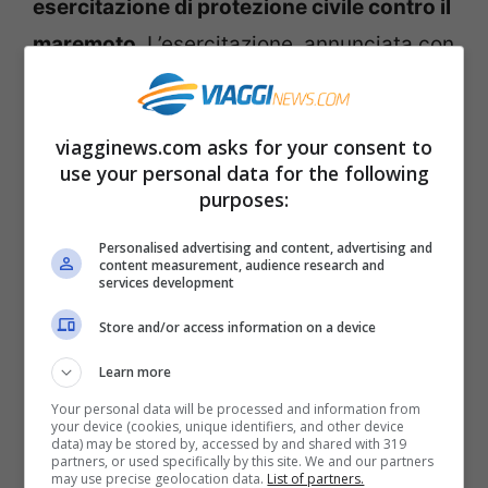
esercitazione di protezione civile contro il
maremoto
. L’esercitazione, annunciata con
un comunicato dalla Giunta regionale, sarà
basata sul modello
tsunami Neamwave17
,
viagginews.com asks for your consent to
che prevede
quattro scenari
: uno per il
use your personal data for the following
Mediterraneo occidentale, uno per il
purposes:
Mediterraneo centrale, uno per il
Personalised advertising and content, advertising and
Mediterraneo orientale e infine per
content measurement, audience research and
services development
l’Atlantico nord-orientale.
Store and/or access information on a device
Lo scenario che riguarda l’Italia, in
Learn more
particolare le Regioni
Basilicata
,
Sicilia
,
Your personal data will be processed and information from
your device (cookies, unique identifiers, and other device
Calabria
e
Puglia
, e sul quale si svolgerà
data) may be stored by, accessed by and shared with 319
partners, or used specifically by this site. We and our partners
may use precise geolocation data.
List of partners.
l’esercitazione di protezione civile in