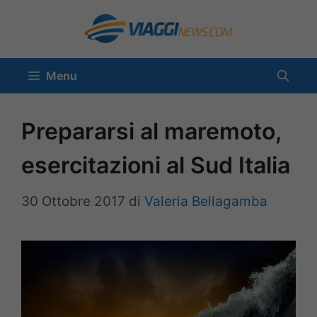
Vai
al
contenuto
Menu
Prepararsi al maremoto,
esercitazioni al Sud Italia
30 Ottobre 2017
di
Valeria Bellagamba