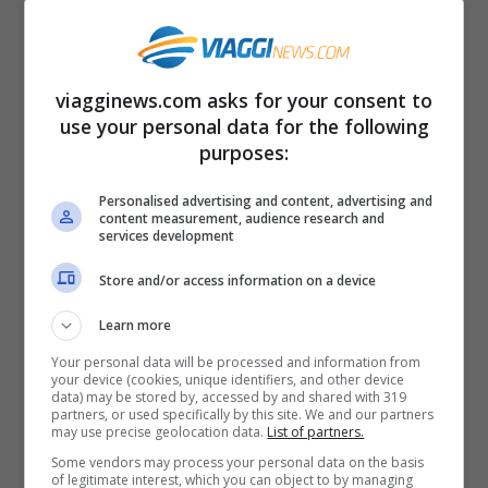
Experience assolutamente di qualità: ossia
bisogna
offrire al cliente un’esperienza
unica e del tempo di qualità.
viagginews.com asks for your consent to
use your personal data for the following
Ogni cliente, aggiunge poi Governato,
purposes:
deve sentirsi unico e speciale. Ovviamente
Personalised advertising and content, advertising and
gli ospiti di lusso, non sono soltanto
content measurement, audience research and
services development
persone over 40, a oggi la generazione dei
Store and/or access information on a device
Millennials
è presa assolutamente in
Learn more
grande considerazione quando si tratta di
Your personal data will be processed and information from
viaggi e, per loro, una skills fondamentale
your device (cookies, unique identifiers, and other device
data) may be stored by, accessed by and shared with 319
è la capacità di essere
disponibili e
partners, or used specifically by this site. We and our partners
may use precise geolocation data.
List of partners.
tempestivi anche tramite i social
che, oggi
Some vendors may process your personal data on the basis
come oggi, sono un canale di
of legitimate interest, which you can object to by managing