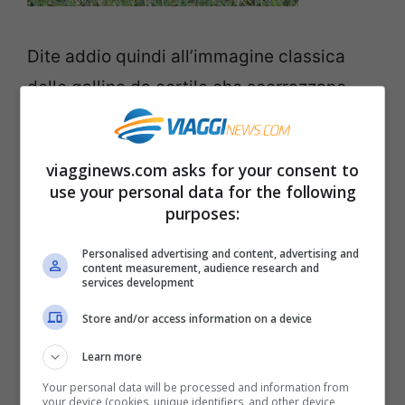
Dite addio quindi all’immagine classica
delle galline da cortile che scorrazzano
anche un po’ scomposte in giardino, qua si
parla di
galline di qualità!
Da sempre
viagginews.com asks for your consent to
questi animali hanno un ruolo importante
use your personal data for the following
nella vita di noi essere umani:
danno
purposes:
buone uova
, sono sempre state usate
Personalised advertising and content, advertising and
content measurement, audience research and
anche come cibo soprattutto nei momenti
services development
di carestia perché si poteva usare di
Store and/or access information on a device
questo animale tutto (persino le zampe). In
Learn more
questo Show delle galline più belle
Your personal data will be processed and information from
troveremo anche delle vere e proprie
your device (cookies, unique identifiers, and other device