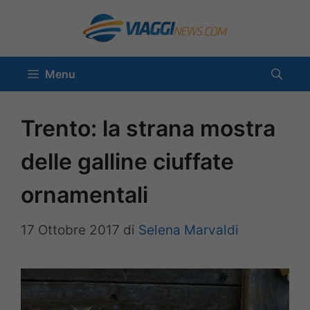
Vai
al
contenuto
Menu
Trento: la strana mostra
delle galline ciuffate
ornamentali
17 Ottobre 2017
di
Selena Marvaldi