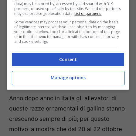
data) may be stored by, accessed by and shared with 319
reginette
ossia delle varietà di gallina
partners, or used specifically by this site. We and our partners
may use precise geolocation data.
List of partners.
Moroseta dal collo nudo oppure le
Some vendors may process your personal data on the basis
Showgirl americane che sono delle galline
of legitimate interest, which you can object to by managing
your options below. Look for a link at the bottom of this page
or in the site menu to manage or withdraw consent in privacy
praticamente da compagnia che, alcune
and cookie settings.
famose attrici americane come Tori
Spelling o Ellen Pompeo, hanno adottato
Consent
come animaletti da avere in casa e
Manage options
“coccolare”.
Anno dopo anno in Italia gli allevatori di
queste razze ornamentali di gallina stanno
crescendo sempre di più; per questo
motivo la mostra che dal 20 al 22 ottobre