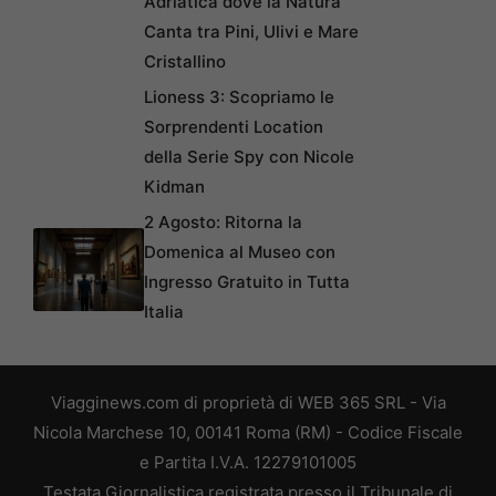
Adriatica dove la Natura
Canta tra Pini, Ulivi e Mare
Cristallino
Lioness 3: Scopriamo le
Sorprendenti Location
della Serie Spy con Nicole
Kidman
2 Agosto: Ritorna la
Domenica al Museo con
Ingresso Gratuito in Tutta
Italia
Viagginews.com di proprietà di WEB 365 SRL - Via
Nicola Marchese 10, 00141 Roma (RM) - Codice Fiscale
e Partita I.V.A. 12279101005
Testata Giornalistica registrata presso il Tribunale di