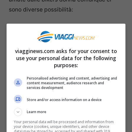
sono diverse possibilità:
Gole del Verdon nella Francia del
sud:
è un itinerario pieno di curve
che porta alla scoperta dalla della
viagginews.com asks for your consent to
use your personal data for the following
Provenza, della natura selvaggia e
purposes:
di improvvise cascate e ruscelli.
Chi invece tra le donne centauro
Personalised advertising and content, advertising and
content measurement, audience research and
preferisce un viaggio più romantico
services development
non può assolutamente perdere la
Store and/or access information on a device
Strada Romantica –
Romantische
Learn more
Straße
, un viaggio nel cuore della
Your personal data will be processed and information from
your device (cookies, unique identifiers, and other device
Germania meridionale alla scoperta
data) may be stored by, accessed by and shared with 319