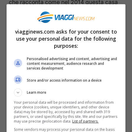
che racconta come nel 2014 questa casa
fu acquistata da
Mary Reber
che aveva
persino avuto una piccola parte nella serie
viagginews.com asks for your consent to
(Mary interpretava Alice Tremond che apre
use your personal data for the following
la porta a Dale Cooper e Laura Palmer
purposes:
proprio nell’ultimo episodio). Quando Mary
Personalised advertising and content, advertising and
ha acquistato la casa ha dichiarato di
content measurement, audience research and
services development
averlo fatto semplicemente perché le
Store and/or access information on a device
piaceva la zona e l’abitazione, senza
pensare al fatto che i fan negli anni
Learn more
avrebbero potuto riconoscere quella
Your personal data will be processed and information from
your device (cookies, unique identifiers, and other device
abitazione come un vero e proprio luogo di
data) may be stored by, accessed by and shared with 319
partners, or used specifically by this site. We and our partners
may use precise geolocation data.
List of partners.
culto.
Some vendors may process your personal data on the basis