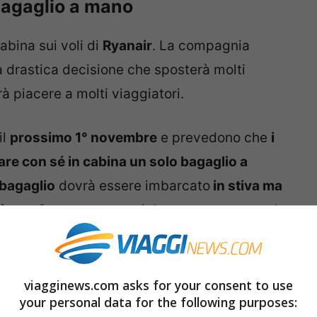
 bagaglio a mano
abina sui voli di
Ryanair
. La compagnia
a drastica decisione che sposterà molti
à piacere a molti viaggiatori.
il
prossimo 1° novembre
e prevedono che
i
re con sé in cabina un solo bagaglio a
bagaglio
dovrà essere imbarcato
in stiva ma
ietto
. Saranno esentati da questa norma solo
 Boarding
(l’imbarco prioritario).
oppi passeggeri approfittavano della
viagginews.com asks for your consent to use
your personal data for the following purposes:
mano, anche per caricare valigie di dimensioni