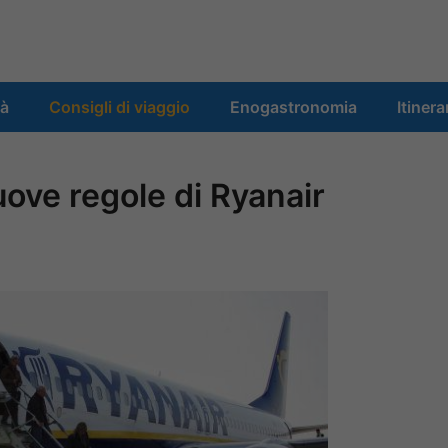
tà
Consigli di viaggio
Enogastronomia
Itinera
uove regole di Ryanair