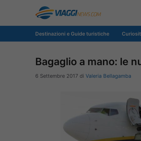
Vai
al
contenuto
Destinazioni e Guide turistiche
Curiosi
Bagaglio a mano: le n
6 Settembre 2017
di
Valeria Bellagamba