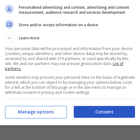
te e questo nel tempo ha creato problemi a
Personalised advertising and content, advertising and content
measurement, audience research and services development
Store and/or access information on a device
 voluminose sarà incoraggiato con
tariffe più
Learn more
so massimo
per il bagaglio da imbarcare in
Your personal data will be processed and information from your device
(cookies, unique identifiers, and other device data) may be stored by,
entre
il costo è tagliato da 35 a 25 euro a
accessed by and shared with 319 partners, or used specifically by this
site. We and our partners may use precise geolocation data.
List of
gere i propri clienti ad imbarcare il bagaglio
partners.
do in cabina per risparmiare, con il rischio
Some vendors may process your personal data on the basis of legitimate
interest, which you can object to by managing your options below. Look
troppi oggetti tra i sedili.
for a link at the bottom of this page or in the site menu to manage or
withdraw consent in privacy and cookie settings.
roblemi e ritardi perché non riusciva ad
Manage options
Consent
passeggeri dei suoi voli. Una misura, dunque,