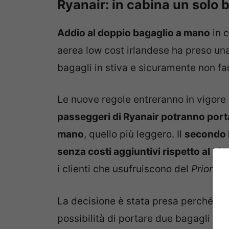
Ryanair: in cabina un solo
Addio al doppio bagaglio a mano
in c
aerea low cost irlandese ha preso un
bagagli in stiva e sicuramente non far
Le nuove regole entreranno in vigore 
passeggeri di Ryanair potranno porta
mano
, quello più leggero. Il
secondo 
senza costi aggiuntivi rispetto al bigl
i clienti che usufruiscono del
Priority
La decisione è stata presa perché tr
possibilità di portare due bagagli a 