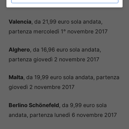
2017
Valencia
, da 21,99 euro sola andata,
partenza mercoledì 1° novembre 2017
Alghero
, da 16,96 euro sola andata,
partenza giovedì 2 novembre 2017
Malta
, da 19,99 euro sola andata, partenza
giovedì 2 novembre 2017
Berlino Schönefeld
, da 9,99 euro sola
andata, partenza lunedì 6 novembre 2017