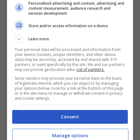
2017
Personalised advertising and content, advertising and
content measurement, audience research and
services development
Cagliari
, da 23,33 euro sola andata,
Store and/or access information on a device
partenza martedì 19 settembre 2017
Learn more
Your personal data will be processed and information from
Madrid
, da 19,99 euro sola andata,
your device (cookies, unique identifiers, and other device
data) may be stored by, accessed by and shared with 319
partenza giovedì 21 settembre 2017
partners, or used specifically by this site. We and our partners
may use precise geolocation data.
List of partners.
Some vendors may process your personal data on the basis
Palma di Maiorca (Baleari)
, da 22,84 euro
of legitimate interest, which you can object to by managing
your options below. Look for a link at the bottom of this page
sola andata, partenza domenica 24
or in the site menu to manage or withdraw consent in privacy
and cookie settings.
settembre 2017
Consent
Bruxelles (Charleroi)
, da 14,99 euro sola
andata, partenza martedì 26 settembre
Manage options