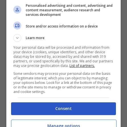
MOSTRA FOTOGRAFICA delle edizioni del
Personalised advertising and content, advertising and
content measurement, audience research and
services development
Natale di Roma a cura
dell’ass.ne”Fotografiamo”
Store and/or access information on a device
Learn more
ORE 09:00 -16:00
Your personal data will be processed and information from
your device (cookies, unique identifiers, and other device
data) may be stored by, accessed by and shared with 319
BANCHI DIDATTICI PRESSO IL CASTRUM-
partners, or used specifically by this site. We and our partners
may use precise geolocation data.
List of partners.
VILLAGGIO DACICO CON LA XXX° ULPIA,
Some vendors may process your personal data on the basis
of legitimate interest, which you can object to by managing
your options below. Look for a link at the bottom of this page
or in the site menu to manage or withdraw consent in privacy
GSR E ASS. ROMENE
and cookie settings.
1. LA SCUOLA ROMANA NELL’ANTICA
Consent
ROMA
Manage options